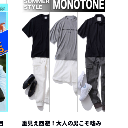
目
重見え回避！大人の男こそ嗜み