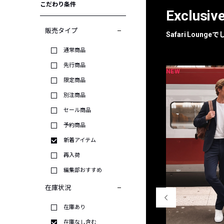
こだわり条件
Exclusiv
販売タイプ
Safari Loun
通常商品
先行商品
NEW
NEW
限定
別注
限定商品
別注商品
セール商品
予約商品
新着アイテム
再入荷
編集部おすすめ
在庫状況
在庫あり
在庫なし含む