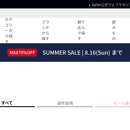
Safari公式ウェブマガジ
カテ
ブラ
絞り
読
ゴリ
ンド
込ん
み
ーか
から
で探
も
ら探
探す
す
の
す
読みもの
ガイド
ー
すべての記事
ショッピング
2026年のイチオシTシャツ！
初めての方
“WP”のイージーパンツを徹底解説&コ
Club Safari
ーデ紹介
よくある質問
HOTなコーデ TOP20
会社概要
ディネート
新ブランドご紹介！
会員利用規約
すべて
通常価格
セール価
人気記事ランキング
プライバシー
バイヤーズ レコメンド
特定商取引に
今週の別注アイテム
ウィークリーコーデ