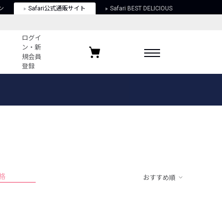
ン
Safari公式通販サイト
Safari BEST DELICIOUS
ログイ
ン・新
規会員
登録
ログイン・新規会員登録
お気に入りアイテム
ガイド
お気に入りブランド
お気に入り記事
最近チェックしたアイテム
格
おすすめ順
ポリシー
関する法律