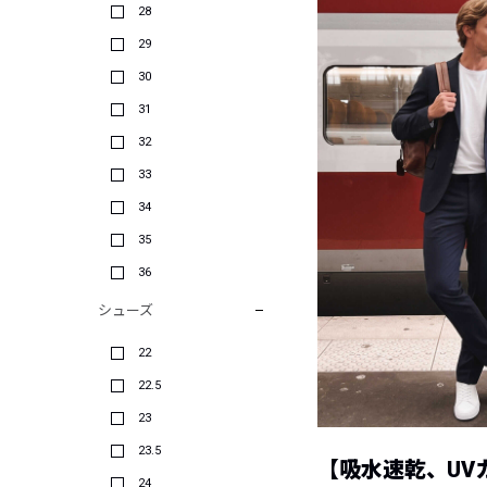
28
29
30
31
32
33
34
35
36
シューズ
22
22.5
23
23.5
【吸水速乾、UV
24