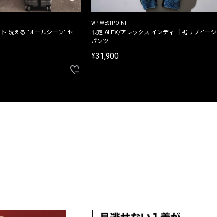
WP WESTPOINT
ト 洗える "オールシーン" セ
限定 ALEX/アレックス インディゴ 裾リブイー
パンツ
¥31,900