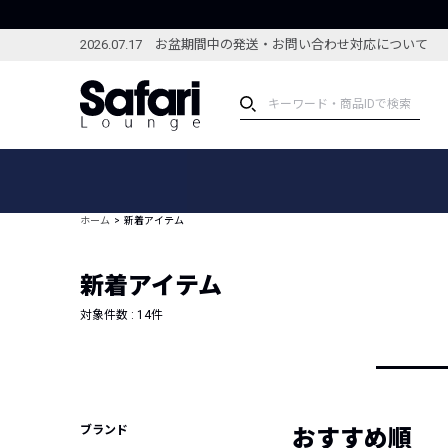
2026.07.17 お盆期間中の発送・お問い合わせ対応について
アイテム
スペシャル
カテゴリーから探す
スペシャルフィーチャ
ホーム
新着アイテム
ブランドから探す
特集記事
絞り込んで探す
新着アイテム
新着アイテム
コーディネート
編集部のおすすめアイテム
対象件数 :
14
件
編集部のおすすめコー
ランキング
雑誌・カタログ掲載アイテム
セール
ブランド
おすすめ順