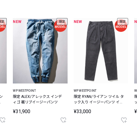
レコメンドアイテム
ピックアップアイテム
NEW
NEW
限定
限定
限定
フォーカスブランド
セールおすすめアイテム
人気アイテム TOP 15
WP WESTPOINT
WP WESTPOINT
W
限定 ALEX/アレックス インデ
限定 RYAN/ライアン ツイル タ
パ
ィゴ 裾リブイージーパンツ
ック入り イージーパンツ イー
ジーパンツ
¥31,900
¥33,000
¥