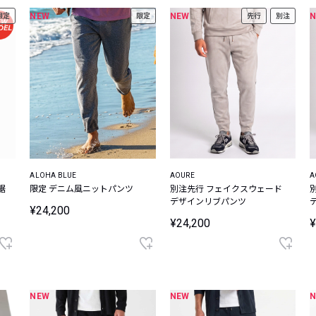
NEW
NEW
限定
限定
先行
別注
ALOHA BLUE
AOURE
A
裾
限定 デニム風ニットパンツ
別注先行 フェイクスウェード
デザインリブパンツ
¥24,200
¥24,200
¥
NEW
NEW