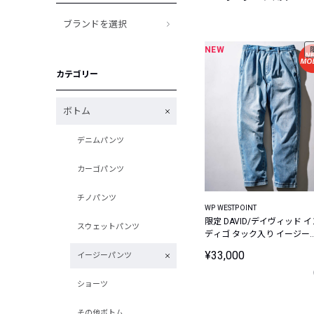
ブランドを選択
NEW
カテゴリー
ボトム
デニムパンツ
カーゴパンツ
チノパンツ
WP WESTPOINT
限定 DAVID/デイヴィッド イン
スウェットパンツ
ディゴ タック入り イージー
ンツ
¥33,000
イージーパンツ
ショーツ
その他ボトム