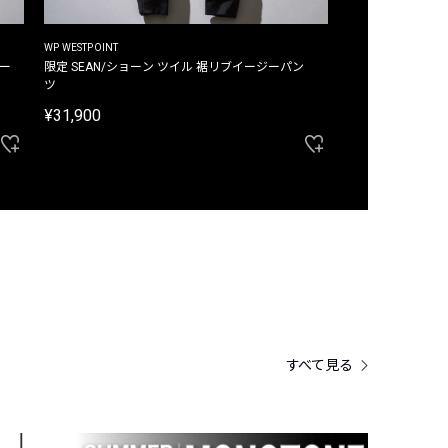
WP WESTPOINT
WP WESTPOINT
ジー
限定 SEAN/ショーン ツイル 裾リブイージーパン
限定 DAVID/デイヴィッド インデ
ツ
イージーパンツ
¥31,900
¥33,000
すべて見る