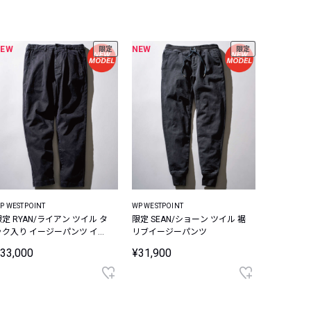
NEW
NEW
限定
限定
P WESTPOINT
WP WESTPOINT
限定 RYAN/ライアン ツイル タ
限定 SEAN/ショーン ツイル 裾
ック入り イージーパンツ イー
リブイージーパンツ
ジーパンツ
33,000
¥31,900