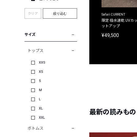
クリア
絞り込む
ACANTHUS
Safari CURRENT
別注限定 フード付き チェックシャツジャケット
限定 吸水速乾 UVカッ
ットアップ
¥31,900
¥49,500
サイズ
トップス
XXS
XS
S
M
L
XL
最新の読みもの
XXL
ボトムス