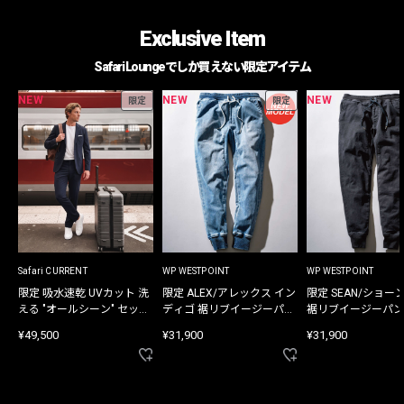
Exclusive Item
Safari Loungeでしか買えない限定アイテム
NEW
NEW
NEW
限定
限定
Safari CURRENT
WP WESTPOINT
WP WESTPOINT
限定 吸水速乾 UVカット 洗
限定 ALEX/アレックス イン
限定 SEAN/ショー
える "オールシーン" セット
ディゴ 裾リブイージーパン
裾リブイージーパン
アップ
ツ
¥49,500
¥31,900
¥31,900