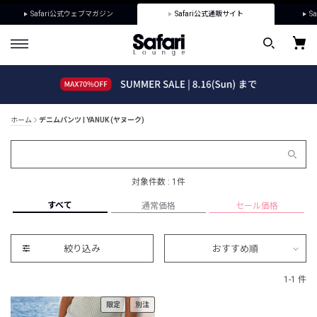
Safari公式ウェブマガジン
Safari公式通販サイト
Sa
ホーム
デニムパンツ | YANUK (ヤヌーク)
対象件数 : 1件
すべて
通常価格
セール価格
絞り込み
おすすめ順
1-1 件
限定
別注