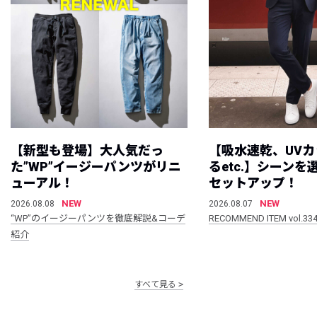
【新型も登場】大人気だっ
【吸水速乾、UV
た”WP”イージーパンツがリニ
るetc.】シーン
ューアル！
セットアップ！
NEW
NEW
2026.08.08
2026.08.07
“WP”のイージーパンツを徹底解説&コーデ
RECOMMEND ITEM vol.33
紹介
すべて見る