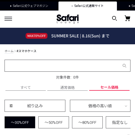
Safari公式ウェブマガジン
Safari公式通販サイト
Sa
ホーム
#スマホケース
対象件数 : 0件
セール価格
すべて
通常価格
絞り込み
価格の高い順
～30%OFF
～50%OFF
～80%OFF
指定なし