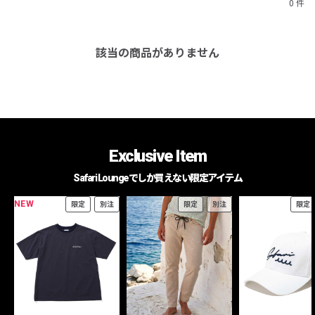
0 件
該当の商品がありません
Exclusive Item
Safari Loungeでしか買えない限定アイテム
NEW
限定
別注
限定
別注
限定