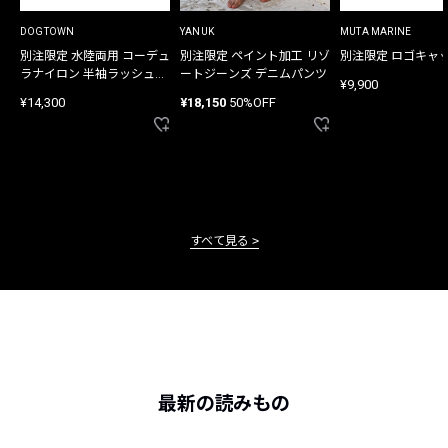
DOGTOWN
YANUK
MUTA MARINE
別注限定 水陸両用 コーデュ
別注限定 ペイント加工 リゾ
別注限定 ロゴキャ
ラナイロン 半袖ラッシュガ
ートジーンズ デニムパンツ
¥9,900
ード
¥14,300
¥18,150
50%OFF
すべて見る
最新の読みもの