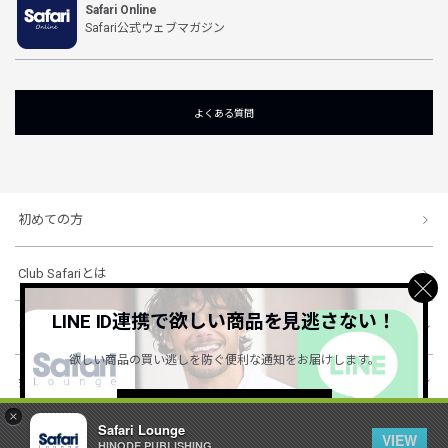
Safari Online
Safari公式ウェブマガジン
よくある質問
初めての方
Club Safariとは
LINE ID連携で欲しい商品を見逃さない！
ショッピングガイド
欲しい商品の買い逃しを防ぐ便利な通知をお届けします。
会社概要・規約
詳しくはこちら ＞
×
Safari Lounge
VIEW
HINODE PUBLISHING ..
© 1996-2026 HINODE PUBLISHING co., ltd. All Rights Reserved.