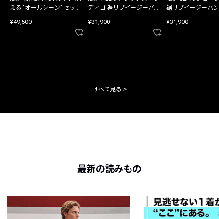
える "オールシーン" セット
ディゴ 裾リブイージーパン
裾リブイージーパン
アップ
ツ
¥49,500
¥31,900
¥31,900
すべて見る
最新の読みもの