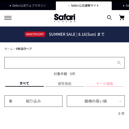
Safari公式ウェブマガジン
Safari公式通販サイト
Sa
ホーム
#無造作ヘア
対象件数 : 0件
すべて
通常価格
セール価格
絞り込み
価格の高い順
0 件