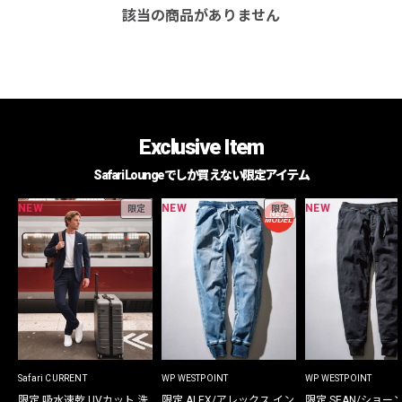
該当の商品がありません
Exclusive Item
Safari Loungeでしか買えない限定アイテム
NEW
NEW
NEW
限定
限定
Safari CURRENT
WP WESTPOINT
WP WESTPOINT
限定 吸水速乾 UVカット 洗
限定 ALEX/アレックス イン
限定 SEAN/ショー