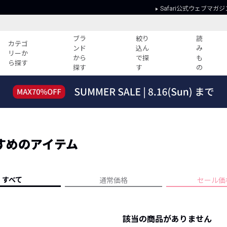
Safari公式ウェブマガジ
ブラ
絞り
読
カテゴ
ンド
込ん
み
リーか
から
で探
も
ら探す
探す
す
の
読みもの
ガイド
ー
すべての記事
ショッピング
2026年のイチオシTシャツ！
初めての方
“WP”のイージーパンツを徹底解説&コ
Club Safari
ーデ紹介
すめのアイテム
よくある質問
HOTなコーデ TOP20
会社概要
ディネート
新ブランドご紹介！
会員利用規約
すべて
通常価格
セール価
人気記事ランキング
プライバシー
バイヤーズ レコメンド
特定商取引に
今週の別注アイテム
該当の商品がありません
ウィークリーコーデ