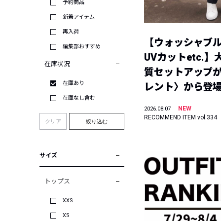
予約商品
新着アイテム
再入荷
【ウォッシャブ
編集部おすすめ
UVカットetc.
在庫状況
質セットアップが
在庫あり
レント〉から登
在庫なし含む
NEW
2026.08.07
RECOMMEND ITEM vol.334
クリア
絞り込む
サイズ
トップス
XXS
XS