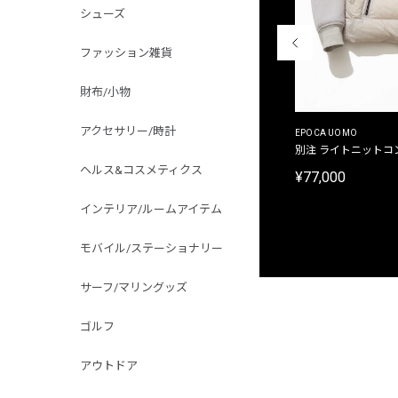
シューズ
ファッション雑貨
財布/小物
アクセサリー/時計
MALIBUFARM
EPOCA UOMO
別注限定 10oz 裏パイル プリントプルオーバーパ
別注 ライトニットコ
ーカ
ヘルス&コスメティクス
¥77,000
¥15,180
インテリア/ルームアイテム
モバイル/ステーショナリー
サーフ/マリングッズ
ゴルフ
アウトドア