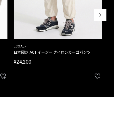
ECOALF
ECOALF
日本限定 ACT イージー ナイロンカーゴパンツ
日本限定 ACTナ
¥24,200
¥22,000