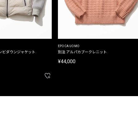
EPOCA UOMO
ンビダウンジャケット
別注 アルパカブークレニット
¥44,000