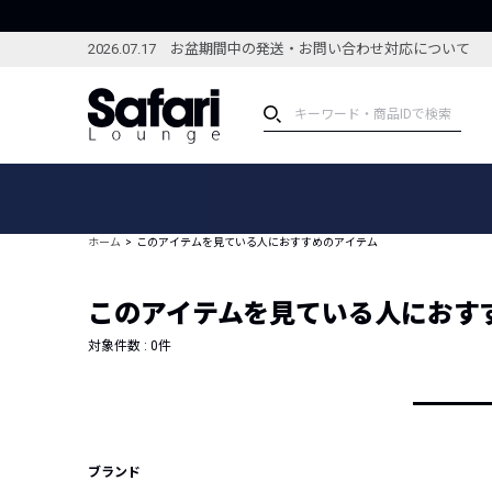
2026.07.17 お盆期間中の発送・お問い合わせ対応について
アイテム
スペシャル
カテゴリーから探す
スペシャルフィーチャ
ホーム
このアイテムを見ている人におすすめのアイテム
ブランドから探す
特集記事
絞り込んで探す
このアイテムを見ている人におす
新着アイテム
コーディネート
編集部のおすすめアイテム
対象件数 :
0
件
編集部のおすすめコー
ランキング
雑誌・カタログ掲載アイテム
セール
ブランド