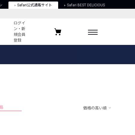
ン
Safari公式通販サイト
Safari BEST DELICIOUS
ログイ
ン・新
規会員
登録
ログイン・新規会員登録
お気に入りアイテム
ガイド
お気に入りブランド
お気に入り記事
最近チェックしたアイテム
格
価格の高い順
ポリシー
関する法律