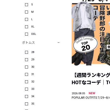
S
M
L
XL
XXL
ボトムス
28
29
30
【週間ランキン
31
HOTなコーデ｜TO
32
33
NEW
2026.08.05
34
POPULAR OUTFITS 7/29~8/
35