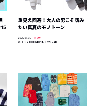
目
重見え回避！大人の男こそ嗜み
15
たい真夏のモノトーン
NEW
2026.08.06
WEEKLY COORDINATE vol.240