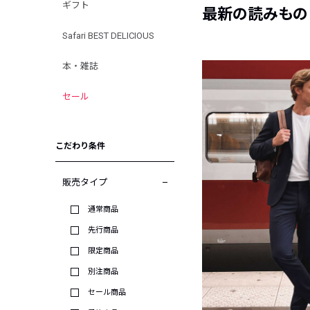
ギフト
最新の読みもの
Safari BEST DELICIOUS
本・雑誌
セール
こだわり条件
販売タイプ
通常商品
先行商品
限定商品
別注商品
セール商品