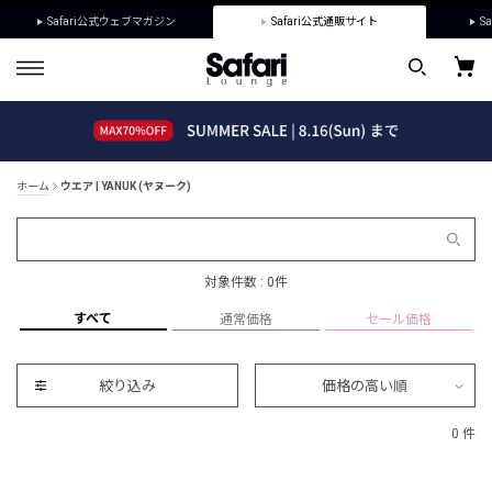
Safari公式ウェブマガジン
Safari公式通販サイト
Sa
ホーム
ウエア | YANUK (ヤヌーク)
対象件数 : 0件
すべて
通常価格
セール価格
絞り込み
価格の高い順
0 件