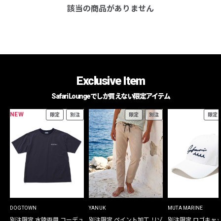
該当の商品がありません
Exclusive Item
Safari Loungeでしか買えない限定アイテム
NEW
限定
別注
限定
別注
限定
DOGTOWN
YANUK
MUTA MARINE
別注限定 水陸両用 コーデュ
別注限定 ペイント加工 リゾ
別注限定 ロゴキャ