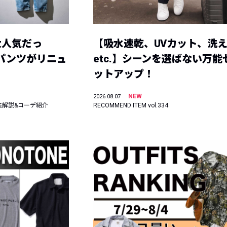
大人気だっ
【吸水速乾、UVカット、洗
ーパンツがリニュ
etc.】シーンを選ばない万能
ットアップ！
NEW
2026.08.07
底解説&コーデ紹介
RECOMMEND ITEM vol.334