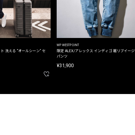
WP WESTPOINT
ト 洗える "オールシーン" セ
限定 ALEX/アレックス インディゴ 裾リブイー
パンツ
¥31,900