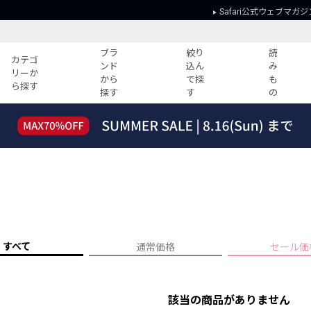
Safari公式ウェブマガジ
ブラ
絞り
読
カテゴ
ンド
込ん
み
リーか
から
で探
も
ら探す
探す
す
の
読みもの
ガイド
ー
すべての記事
ショッピング
2026年のイチオシTシャツ！
初めての方
“WP”のイージーパンツを徹底解説&コ
Club Safari
ーデ紹介
よくある質問
HOTなコーデ TOP20
会社概要
ディネート
新ブランドご紹介！
会員利用規約
すべて
通常価格
セール価
人気記事ランキング
プライバシー
バイヤーズ レコメンド
特定商取引に
今週の別注アイテム
該当の商品がありません
ウィークリーコーデ