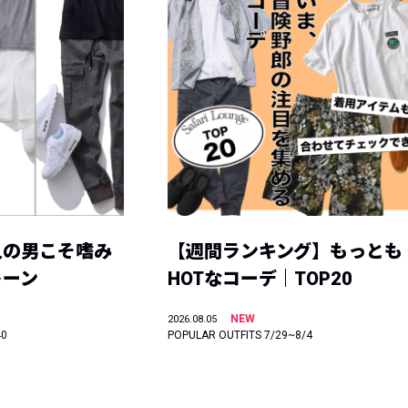
人の男こそ嗜み
【週間ランキング】もっとも
トーン
HOTなコーデ｜TOP20
NEW
2026.08.05
40
POPULAR OUTFITS 7/29~8/4