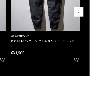
WP WESTPOINT
WP WESTPOINT
ジー
限定 SEAN/ショーン ツイル 裾リブイージーパン
限定 DAVID/デイヴィッド インデ
ツ
イージーパンツ
¥31,900
¥33,000