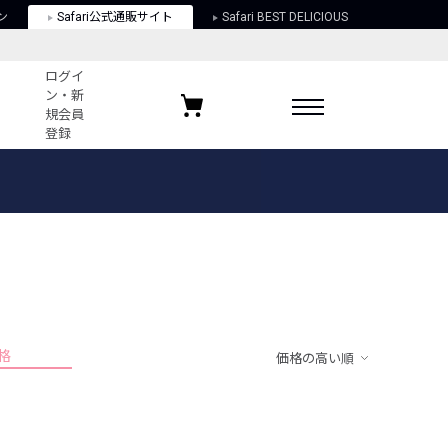
ン
Safari公式通販サイト
Safari BEST DELICIOUS
ログイ
ン・新
規会員
登録
ログイン・新規会員登録
お気に入りアイテム
ガイド
お気に入りブランド
お気に入り記事
最近チェックしたアイテム
格
価格の高い順
ポリシー
関する法律