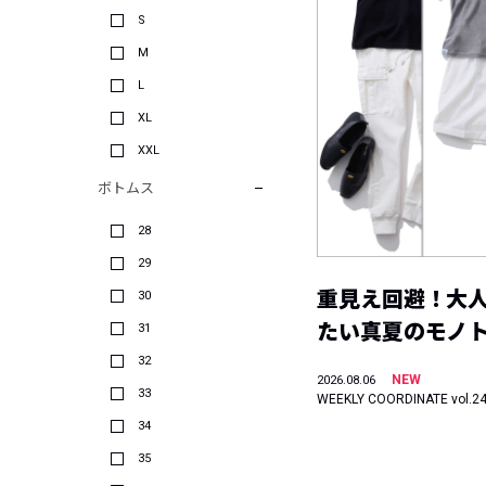
S
M
L
XL
XXL
ボトムス
28
29
重見え回避！大
30
たい真夏のモノ
31
32
NEW
2026.08.06
33
WEEKLY COORDINATE vol.2
34
35