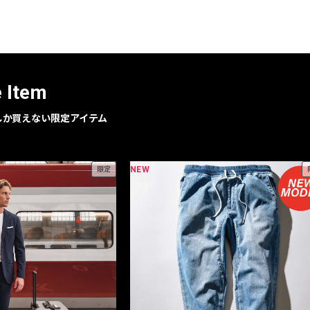
レコメンドアイテム
ピックアップアイテム
フォーカスブランド
セールおすすめアイテム
e Item
人気アイテム TOP 15
geでしか買えない限定アイテム
NEW
限定