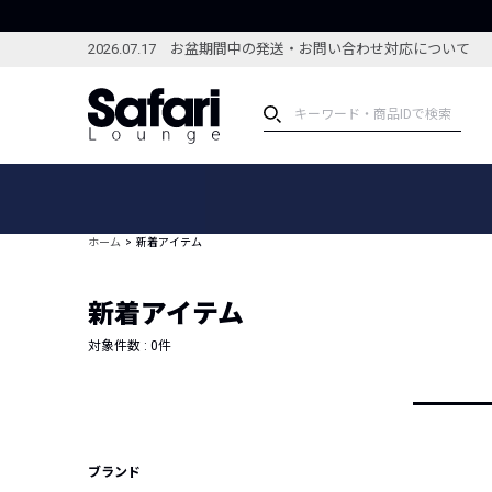
2026.07.17 お盆期間中の発送・お問い合わせ対応について
アイテム
スペシャル
カテゴリーから探す
スペシャルフィーチャ
ホーム
新着アイテム
ブランドから探す
特集記事
絞り込んで探す
新着アイテム
新着アイテム
コーディネート
編集部のおすすめアイテム
対象件数 :
0
件
編集部のおすすめコー
ランキング
雑誌・カタログ掲載アイテム
セール
ブランド