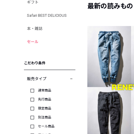
ギフト
最新の読みもの
Safari BEST DELICIOUS
本・雑誌
セール
こだわり条件
販売タイプ
通常商品
先行商品
限定商品
別注商品
セール商品