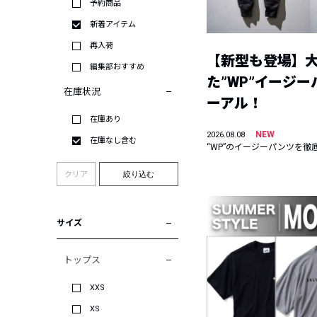
予約商品
新着アイテム
再入荷
【新型も登場】
編集部おすすめ
た”WP”イージ
在庫状況
ーアル！
在庫あり
NEW
2026.08.08
在庫なし含む
“WP”のイージーパンツを徹
クリア
絞り込む
サイズ
トップス
XXS
XS