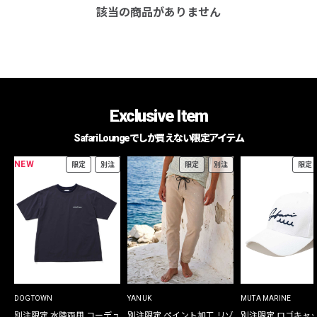
該当の商品がありません
Exclusive Item
Safari Loungeでしか買えない限定アイテム
NEW
限定
別注
限定
別注
限定
DOGTOWN
YANUK
MUTA MARINE
別注限定 水陸両用 コーデュ
別注限定 ペイント加工 リゾ
別注限定 ロゴキャ