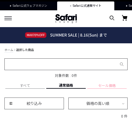
Safari公式ウェブマガジン
Safari公式通販サイト
Sa
ホーム
選択した商品
対象件数 : 0件
通常価格
すべて
セール価格
絞り込み
価格の高い順
0 件