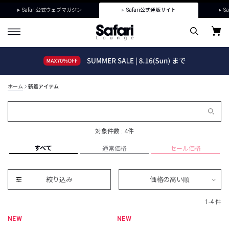
Safari公式ウェブマガジン
Safari公式通販サイト
Sa
ホーム
新着アイテム
対象件数 : 4件
すべて
通常価格
セール価格
絞り込み
価格の高い順
1-4 件
NEW
NEW