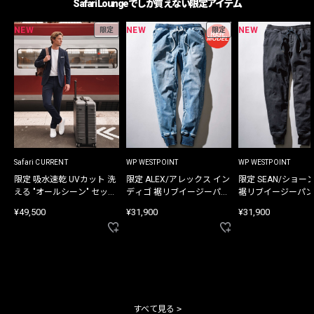
Safari Loungeでしか買えない限定アイテム
NEW
NEW
NEW
限定
限定
Safari CURRENT
WP WESTPOINT
WP WESTPOINT
限定 吸水速乾 UVカット 洗
限定 ALEX/アレックス イン
限定 SEAN/ショー
える "オールシーン" セット
ディゴ 裾リブイージーパン
裾リブイージーパン
アップ
ツ
¥49,500
¥31,900
¥31,900
すべて見る