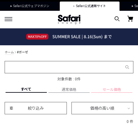
Safari公式ウェブマガジン
Safari公式通販サイト
Sa
ホーム
#ガーゼ
対象件数 : 0件
すべて
通常価格
セール価格
絞り込み
価格の高い順
0 件