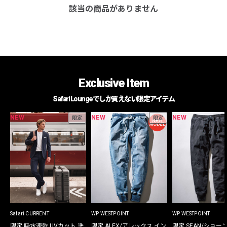
該当の商品がありません
Exclusive Item
Safari Loungeでしか買えない限定アイテム
NEW
NEW
NEW
限定
限定
Safari CURRENT
WP WESTPOINT
WP WESTPOINT
限定 吸水速乾 UVカット 洗
限定 ALEX/アレックス イン
限定 SEAN/ショー