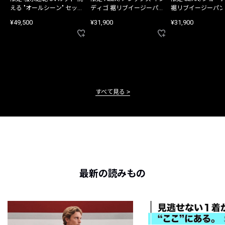
える "オールシーン" セット
ディゴ 裾リブイージーパン
裾リブイージーパン
アップ
ツ
¥49,500
¥31,900
¥31,900
すべて見る
最新の読みもの