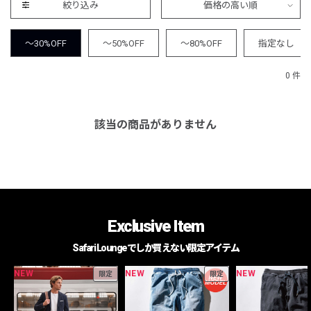
絞り込み
価格の高い順
～30%OFF
～50%OFF
～80%OFF
指定なし
0 件
該当の商品がありません
Exclusive Item
Safari Loungeでしか買えない限定アイテム
NEW
NEW
NEW
限定
限定