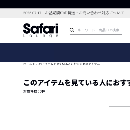
2026.07.17 お盆期間中の発送・お問い合わせ対応について
アイテム
スペシャル
カテゴリーから探す
スペシャルフィーチャ
ホーム
このアイテムを見ている人におすすめのアイテム
ブランドから探す
特集記事
絞り込んで探す
このアイテムを見ている人におす
新着アイテム
コーディネート
編集部のおすすめアイテム
対象件数 :
0
件
編集部のおすすめコー
ランキング
雑誌・カタログ掲載アイテム
セール