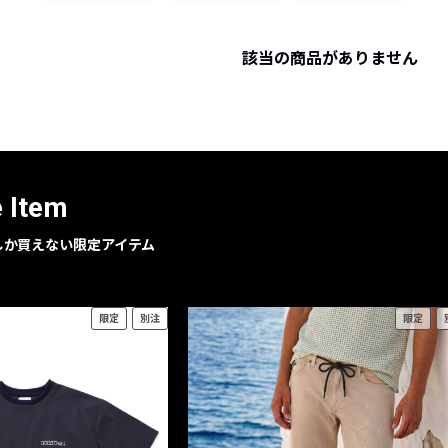
レコメンドアイテム
ピックアップアイテム
該当の商品がありません
フォーカスブランド
セールおすすめアイテム
人気アイテム TOP 15
e Item
geでしか買えない限定アイテム
限定
別注
限定