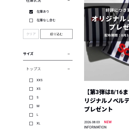
在庫状況
在庫あり
在庫なし含む
クリア
絞り込む
サイズ
トップス
XXS
XS
【第3弾は8/16
S
リジナルノベル
M
プレゼント
L
NEW
2026.08.03
XL
INFORMATION