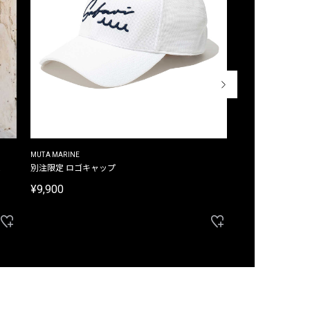
MUTA MARINE
CROSSLEY
ム
別注限定 ロゴキャップ
別注限定 ノースリ
¥9,900
¥8,580
40%OFF