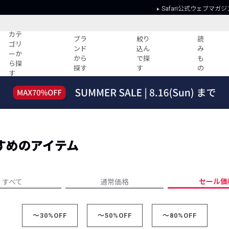
Safari公式ウェブマガジ
カテ
ブラ
絞り
読
ゴリ
ンド
込ん
み
ーか
から
で探
も
ら探
探す
す
の
す
読みもの
ガイド
ー
すべての記事
ショッピング
2026年のイチオシTシャツ！
初めての方
“WP”のイージーパンツを徹底解説&コ
Club Safari
ーデ紹介
すめのアイテム
よくある質問
HOTなコーデ TOP20
会社概要
ディネート
新ブランドご紹介！
会員利用規約
セール価
すべて
通常価格
人気記事ランキング
プライバシー
バイヤーズ レコメンド
特定商取引に
今週の別注アイテム
～30%OFF
～50%OFF
～80%OFF
ウィークリーコーデ