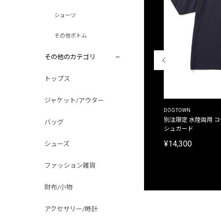
ショーツ
その他ボトム
その他のカテゴリ
トップス
ジャケット/アウター
THE DUFFER OF ST.GEORGE
DOGTOWN
別注限定 ピグメントダイ バックプリント サーフ
別注限定 水陸両用 
バッグ
プリントTシャツ
シュガード
¥9,900
¥14,300
シューズ
ファッション雑貨
財布/小物
アクセサリー/時計