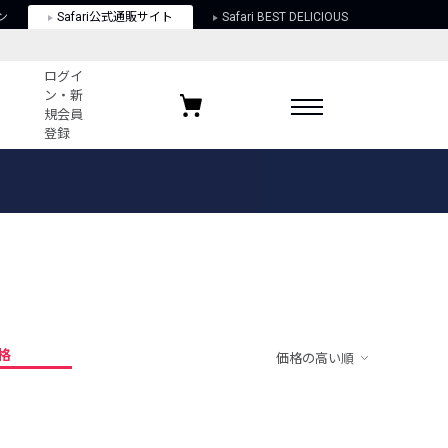
ン
Safari公式通販サイト
Safari BEST DELICIOUS
ログイ
ン・新
規会員
登録
ログイン・新規会員登録
お気に入りアイテム
ガイド
お気に入りブランド
お気に入り記事
最近チェックしたアイテム
格
価格の高い順
ポリシー
関する法律