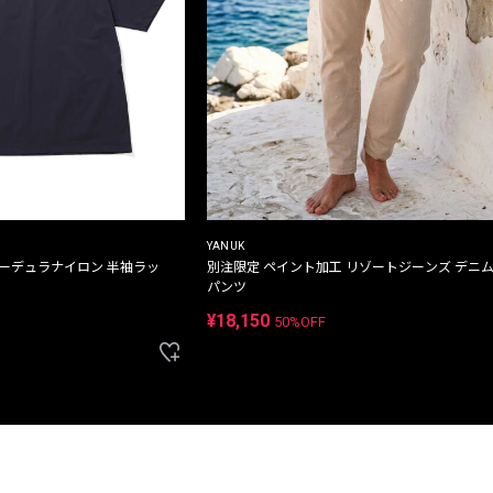
YANUK
コーデュラナイロン 半袖ラッ
別注限定 ペイント加工 リゾートジーンズ デニ
パンツ
¥18,150
50%OFF