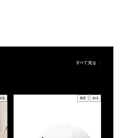
すべて見る
別注
限定
別注