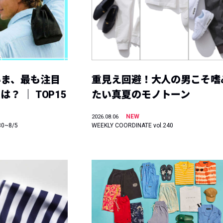
いま、最も注目
重見え回避！大人の男こそ嗜
？ ｜ TOP15
たい真夏のモノトーン
NEW
2026.08.06
30~8/5
WEEKLY COORDINATE vol.240