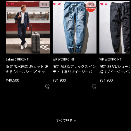
NEW
NEW
NEW
限定
限定
Safari CURRENT
WP WESTPOINT
WP WESTPOINT
限定 吸水速乾 UVカット 洗
限定 ALEX/アレックス イン
限定 SEAN/ショー
える "オールシーン" セット
ディゴ 裾リブイージーパン
裾リブイージーパン
アップ
ツ
¥49,500
¥31,900
¥31,900
すべて見る