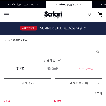
Safari公式ウェブマガジン
Safari公式通販サイト
Sa
ホーム
新着アイテム
対象件数 : 7件
すべて
通常価格
セール価格
絞り込み
価格の高い順
1-7 件
NEW
NEW