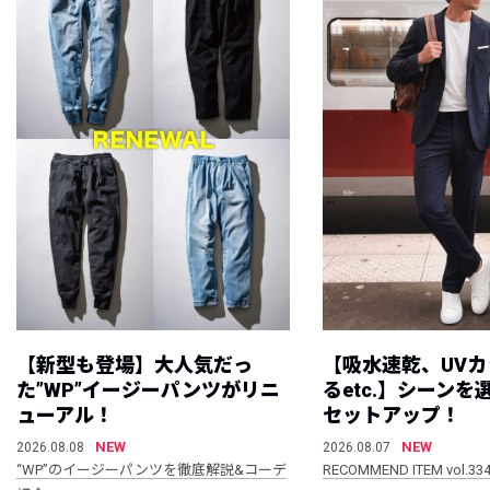
【新型も登場】大人気だっ
【吸水速乾、UV
た”WP”イージーパンツがリニ
るetc.】シーン
ューアル！
セットアップ！
NEW
NEW
2026.08.08
2026.08.07
“WP”のイージーパンツを徹底解説&コーデ
RECOMMEND ITEM vol.33