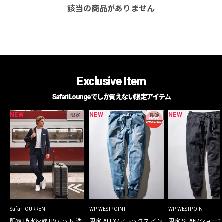
該当の商品がありません
Exclusive Item
Safari Loungeでしか買えない限定アイテム
NEW
NEW
NEW
限定
限定
Safari CURRENT
WP WESTPOINT
WP WESTPOINT
限定 吸水速乾 UVカット 洗
限定 ALEX/アレックス イン
限定 SEAN/ショー