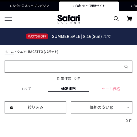
Safari公式ウェブマガジン
Safari公式通販サイト
Sa
ホーム
ウエア | BAGATTO (バガット)
対象件数 : 0件
通常価格
すべて
セール価格
絞り込み
価格の安い順
0 件