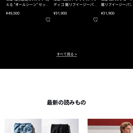
える "オールシーン" セット
ディゴ 裾リブイージーパン
裾リブイージーパン
アップ
ツ
¥49,500
¥31,900
¥31,900
すべて見る
最新の読みもの