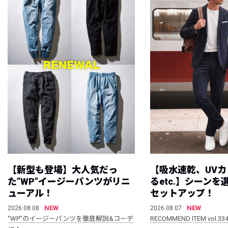
【新型も登場】大人気だっ
【吸水速乾、UV
た”WP”イージーパンツがリニ
るetc.】シーン
ューアル！
セットアップ！
NEW
NEW
2026.08.08
2026.08.07
“WP”のイージーパンツを徹底解説&コーデ
RECOMMEND ITEM vol.33