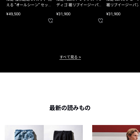
える "オールシーン" セット
ディゴ 裾リブイージーパン
裾リブイージーパン
アップ
ツ
¥49,500
¥31,900
¥31,900
すべて見る
最新の読みもの