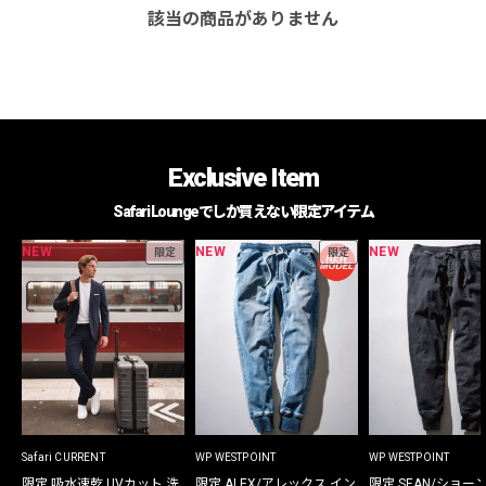
該当の商品がありません
Exclusive Item
Safari Loungeでしか買えない限定アイテム
NEW
NEW
NEW
限定
限定
Safari CURRENT
WP WESTPOINT
WP WESTPOINT
限定 吸水速乾 UVカット 洗
限定 ALEX/アレックス イン
限定 SEAN/ショー