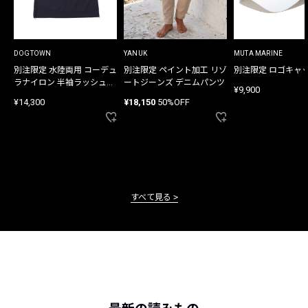
DOGTOWN
YANUK
MUTA MARINE
別注限定 水陸両用 コーデュ
別注限定 ペイント加工 リゾ
別注限定 ロゴキャ
ラナイロン 半袖ラッシュガ
ートジーンズ デニムパンツ
¥9,900
ード
¥14,300
¥18,150
50%OFF
すべて見る