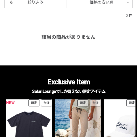
絞り込み
価格の安い順
0 件
該当の商品がありません
Exclusive Item
Safari Loungeでしか買えない限定アイテム
NEW
限定
別注
限定
別注
限定