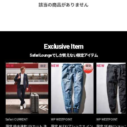
該当の商品がありません
Exclusive Item
Safari Loungeでしか買えない限定アイテム
NEW
NEW
NEW
限定
限定
Safari CURRENT
WP WESTPOINT
WP WESTPOINT
限定 吸水速乾 UVカット 洗
限定 ALEX/アレックス イン
限定 SEAN/ショー