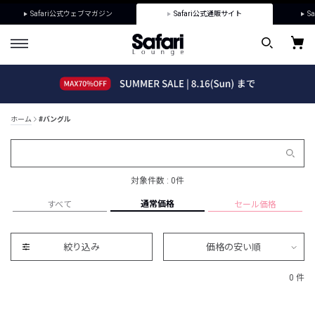
Safari公式ウェブマガジン
Safari公式通販サイト
Sa
ホーム
#バングル
対象件数 : 0件
通常価格
すべて
セール価格
絞り込み
価格の安い順
0 件