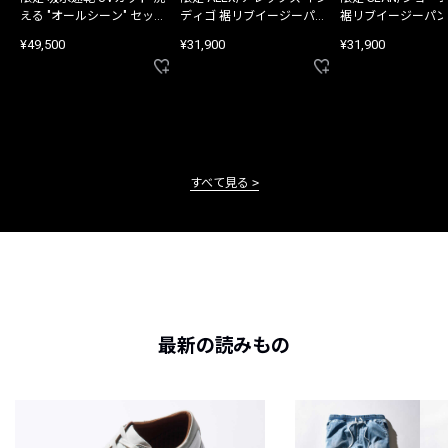
える "オールシーン" セット
ディゴ 裾リブイージーパン
裾リブイージーパン
アップ
ツ
¥49,500
¥31,900
¥31,900
すべて見る
最新の読みもの