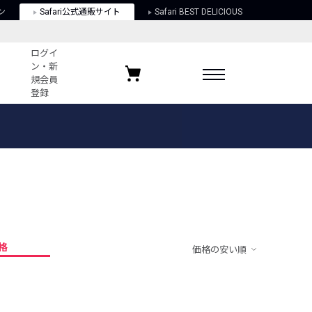
ン
Safari公式通販サイト
Safari BEST DELICIOUS
ログイ
ン・新
規会員
登録
ログイン・新規会員登録
お気に入りアイテム
ガイド
お気に入りブランド
お気に入り記事
最近チェックしたアイテム
格
価格の安い順
ポリシー
関する法律