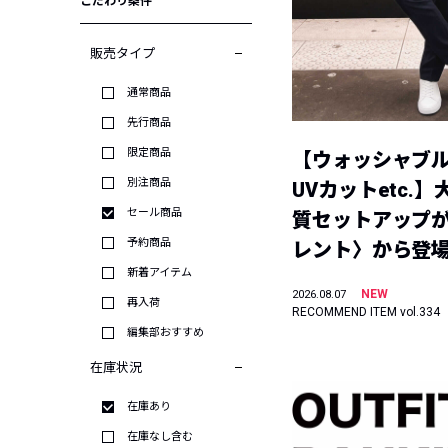
こだわり条件
販売タイプ
通常商品
先行商品
限定商品
【ウォッシャブ
別注商品
UVカットetc.
セール商品
質セットアップが
予約商品
レント〉から登
新着アイテム
NEW
2026.08.07
再入荷
RECOMMEND ITEM vol.334
編集部おすすめ
在庫状況
在庫あり
在庫なし含む