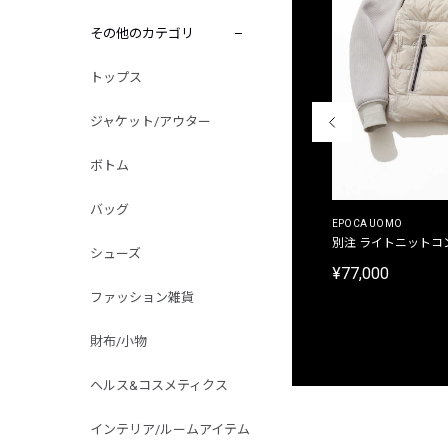
その他のカテゴリ
トップス
ジャケット/アウター
ボトム
バッグ
MALIBUFARM
EPOCA UOMO
別注限定 10oz 裏パイル プリントプルオーバーパ
別注 ライトニットコ
シューズ
ーカ
¥77,000
¥15,180
ファッション雑貨
財布/小物
ヘルス&コスメティクス
インテリア/ルームアイテム