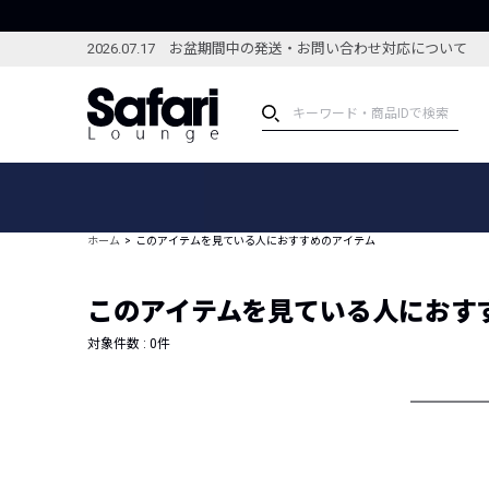
2026.07.17 お盆期間中の発送・お問い合わせ対応について
アイテム
スペシャル
カテゴリーから探す
スペシャルフィーチャ
ホーム
このアイテムを見ている人におすすめのアイテム
ブランドから探す
特集記事
絞り込んで探す
このアイテムを見ている人におす
新着アイテム
コーディネート
編集部のおすすめアイテム
対象件数 :
0
件
編集部のおすすめコー
ランキング
雑誌・カタログ掲載アイテム
セール