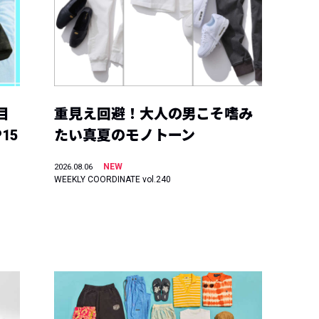
目
重見え回避！大人の男こそ嗜み
15
たい真夏のモノトーン
NEW
2026.08.06
WEEKLY COORDINATE vol.240