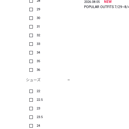
28
NEW
2026.08.05
POPULAR OUTFITS 7/29~8/
29
30
31
32
33
34
35
36
シューズ
22
22.5
23
23.5
24