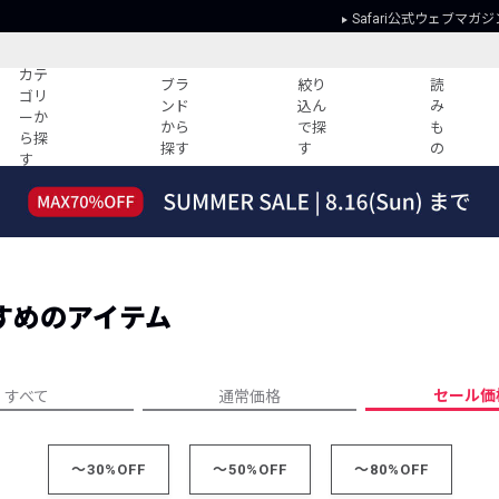
Safari公式ウェブマガジ
カテ
ブラ
絞り
読
ゴリ
ンド
込ん
み
ーか
から
で探
も
ら探
探す
す
の
す
読みもの
ガイド
ー
すべての記事
ショッピング
2026年のイチオシTシャツ！
初めての方
“WP”のイージーパンツを徹底解説&コ
Club Safari
ーデ紹介
すめのアイテム
よくある質問
HOTなコーデ TOP20
会社概要
ディネート
新ブランドご紹介！
会員利用規約
セール価
すべて
通常価格
人気記事ランキング
プライバシー
バイヤーズ レコメンド
特定商取引に
今週の別注アイテム
～30%OFF
～50%OFF
～80%OFF
ウィークリーコーデ