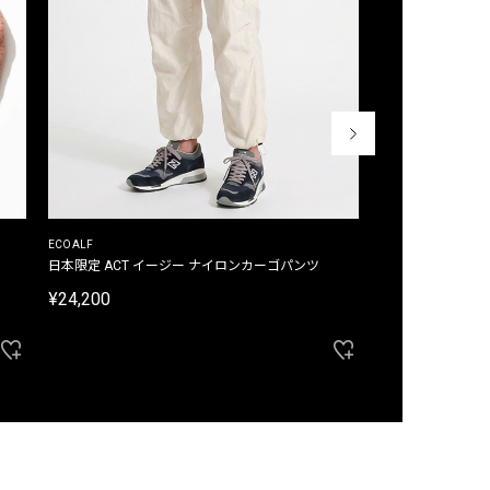
ECOALF
ECOALF
日本限定 ACT イージー ナイロンカーゴパンツ
日本限定 ACTナ
¥24,200
¥22,000