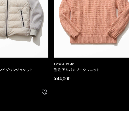
EPOCA UOMO
ンビダウンジャケット
別注 アルパカブークレニット
¥44,000