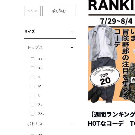
クリア
絞り込む
サイズ
トップス
XXS
XS
S
M
L
XL
【週間ランキン
XXL
HOTなコーデ｜TO
ボトムス