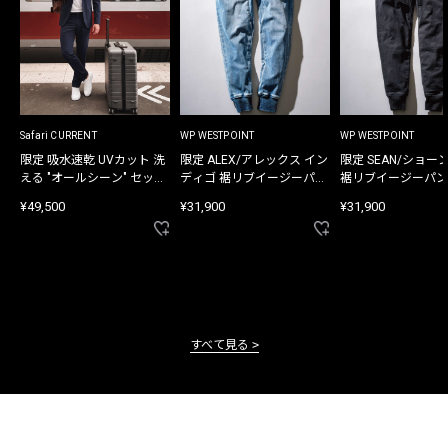
Safari CURRENT
WP WESTPOINT
WP WESTPOINT
限定 吸水速乾 UVカット 洗
限定 ALEX/アレックス イン
限定 SEAN/ショー
える "オールシーン" セット
ディゴ 裾リブイージーパン
裾リブイージーパン
アップ
ツ
¥49,500
¥31,900
¥31,900
すべて見る