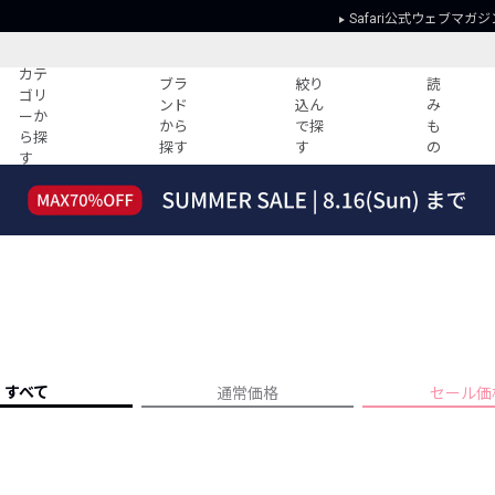
Safari公式ウェブマガジ
カテ
ブラ
絞り
読
ゴリ
ンド
込ん
み
ーか
から
で探
も
ら探
探す
す
の
す
読みもの
ガイド
ー
すべての記事
ショッピング
2026年のイチオシTシャツ！
初めての方
“WP”のイージーパンツを徹底解説&コ
Club Safari
ーデ紹介
よくある質問
HOTなコーデ TOP20
会社概要
ディネート
新ブランドご紹介！
会員利用規約
すべて
通常価格
セール価
人気記事ランキング
プライバシー
バイヤーズ レコメンド
特定商取引に
今週の別注アイテム
ウィークリーコーデ