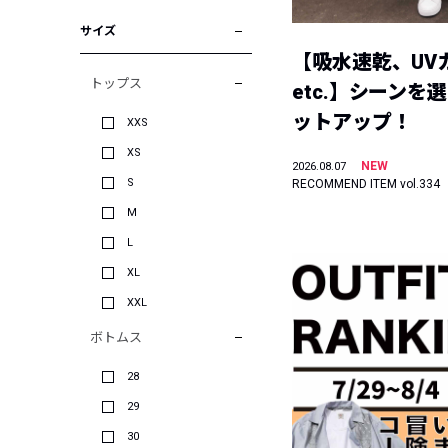
サイズ
【吸水速乾、UV
トップス
etc.】シーンを
ットアップ！
XXS
XS
NEW
2026.08.07
S
RECOMMEND ITEM vol.334
M
L
XL
XXL
ボトムス
28
29
30