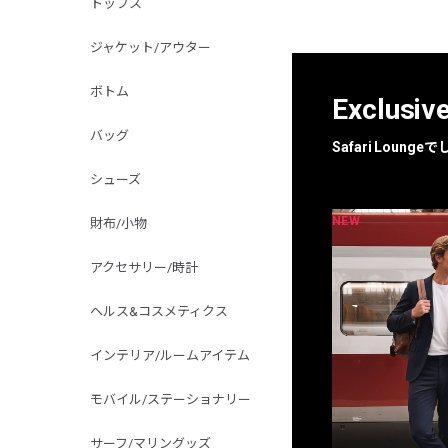
トップス
ジャケット/アウター
ボトム
Exclusiv
バッグ
Safari Loun
シューズ
NEW
NEW
限定
別注
財布/小物
アクセサリー/時計
ヘルス&コスメティクス
インテリア/ルームアイテム
モバイル/ステーショナリー
サーフ/マリングッズ