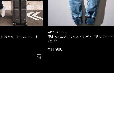
WP WESTPOINT
ト 洗える "オールシーン" セ
限定 ALEX/アレックス インディゴ 裾リブイー
パンツ
¥31,900