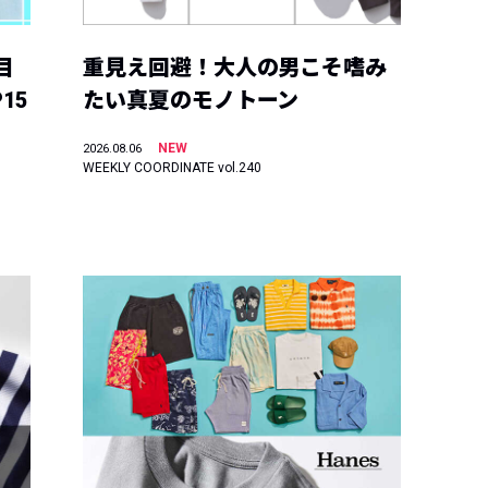
目
重見え回避！大人の男こそ嗜み
15
たい真夏のモノトーン
NEW
2026.08.06
WEEKLY COORDINATE vol.240