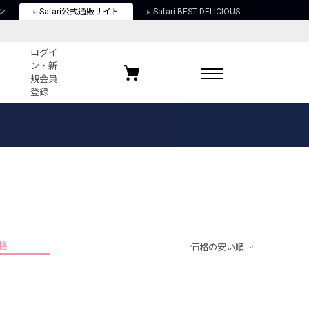
ン
Safari公式通販サイト
Safari BEST DELICIOUS
ログイ
ン・新
規会員
登録
ログイン・新規会員登録
お気に入りアイテム
ガイド
お気に入りブランド
お気に入り記事
最近チェックしたアイテム
格
価格の安い順
ポリシー
関する法律