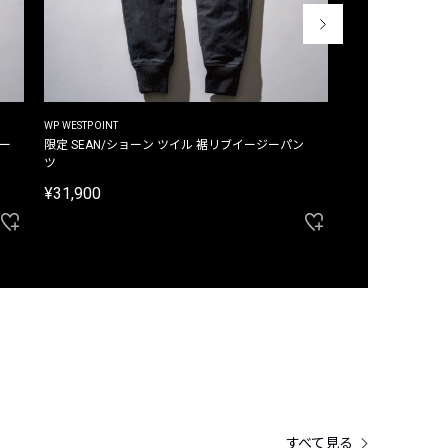
WP WESTPOINT
WP WESTPOINT
ジー
限定 SEAN/ショーン ツイル 裾リブイージーパン
限定 DAVID/デイヴィッド インデ
ツ
イージーパンツ
¥31,900
¥33,000
すべて見る