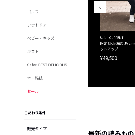
ゴルフ
アウトドア
ACANTHUS
Safari CURRENT
ベビー・キッズ
別注限定 フード付き チェックシャツジャケット
限定 吸水速乾 UVカッ
ットアップ
ギフト
¥31,900
¥49,500
Safari BEST DELICIOUS
本・雑誌
セール
こだわり条件
販売タイプ
最新の読みもの