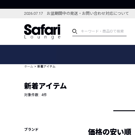
2026.07.17 お盆期間中の発送・お問い合わせ対応について
アイテム
スペシャル
カテゴリーから探す
スペシャルフィーチャ
ホーム
新着アイテム
ブランドから探す
特集記事
絞り込んで探す
新着アイテム
新着アイテム
コーディネート
編集部のおすすめアイテム
対象件数 :
4
件
編集部のおすすめコー
ランキング
雑誌・カタログ掲載アイテム
セール
ブランド
価格の安い順