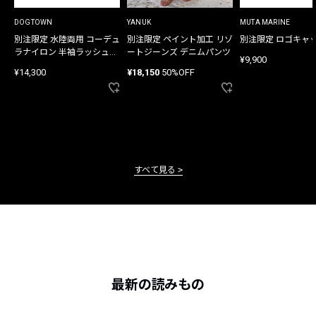
DOGTOWN
YANUK
MUTA MARINE
別注限定 水陸両用 コーデュ
別注限定 ペイント加工 リゾ
別注限定 ロゴキャ
ラナイロン 半袖ラッシュガ
ートジーンズ デニムパンツ
¥9,900
ード
¥14,300
¥18,150
50%OFF
すべて見る
最新の読みもの