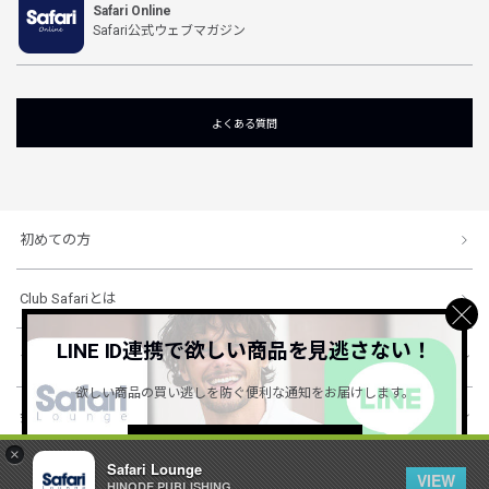
Safari Online
Safari公式ウェブマガジン
よくある質問
初めての方
Club Safariとは
LINE ID連携で欲しい商品を見逃さない！
ショッピングガイド
欲しい商品の買い逃しを防ぐ便利な通知をお届けします。
会社概要・規約
詳しくはこちら ＞
×
Safari Lounge
VIEW
HINODE PUBLISHING ..
© 1996-2026 HINODE PUBLISHING co., ltd. All Rights Reserved.