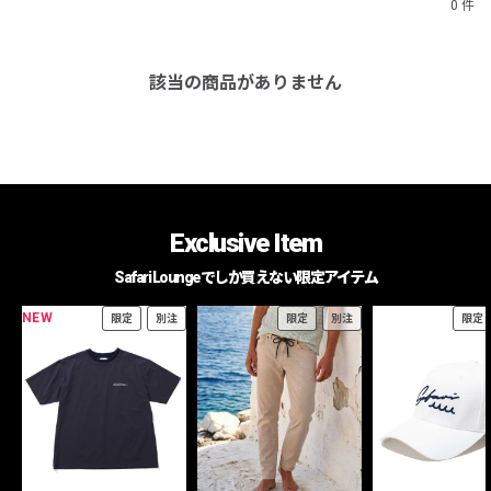
0 件
該当の商品がありません
Exclusive Item
Safari Loungeでしか買えない限定アイテム
NEW
限定
別注
限定
別注
限定