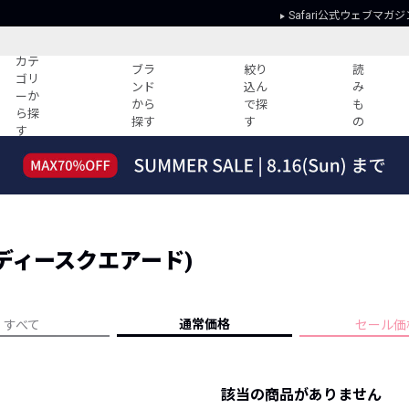
Safari公式ウェブマガジ
カテ
ブラ
絞り
読
ゴリ
ンド
込ん
み
ーか
から
で探
も
ら探
探す
す
の
す
読みもの
ガイド
ー
すべての記事
ショッピング
2026年のイチオシTシャツ！
初めての方
“WP”のイージーパンツを徹底解説&コ
Club Safari
ーデ紹介
 (ディースクエアード)
よくある質問
HOTなコーデ TOP20
会社概要
ディネート
新ブランドご紹介！
会員利用規約
通常価格
すべて
セール価
人気記事ランキング
プライバシー
バイヤーズ レコメンド
特定商取引に
今週の別注アイテム
該当の商品がありません
ウィークリーコーデ