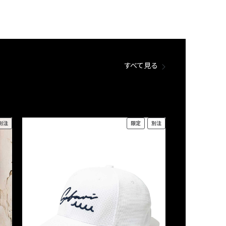
すべて見る
別注
限定
別注