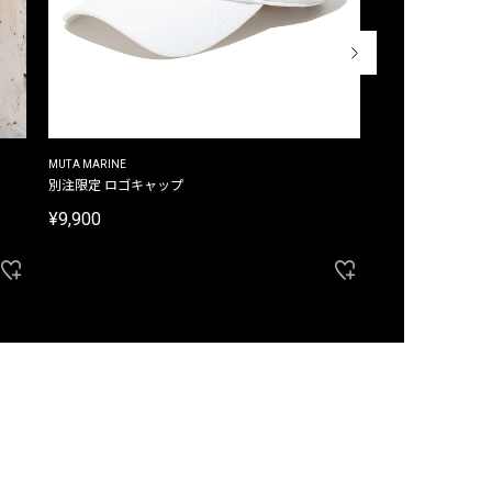
MUTA MARINE
CROSSLEY
ム
別注限定 ロゴキャップ
別注限定 ノースリ
¥9,900
¥8,580
40%OFF