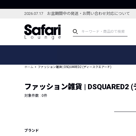
2026.07.17 お盆期間中の発送・お問い合わせ対応について
アイテム
スペシャル
カテゴリーから探す
スペシャルフィーチャ
ホーム
ファッション雑貨 | DSQUARED2 (ディースクエアード)
ブランドから探す
特集記事
絞り込んで探す
ファッション雑貨 | DSQUARED2
新着アイテム
コーディネート
編集部のおすすめアイテム
対象件数 :
0
件
編集部のおすすめコー
ランキング
雑誌・カタログ掲載アイテム
セール
ブランド