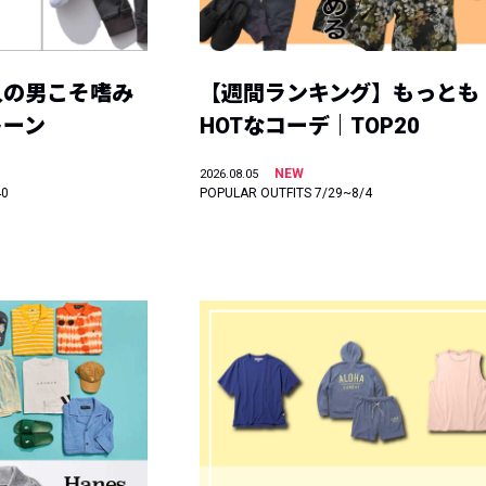
人の男こそ嗜み
【週間ランキング】もっとも
トーン
HOTなコーデ｜TOP20
NEW
2026.08.05
40
POPULAR OUTFITS 7/29~8/4