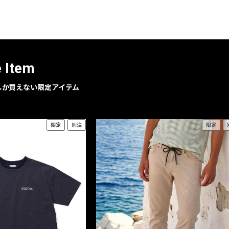
レコメンドアイテム
ピックアップアイテム
フォーカスブランド
セールおすすめアイテム
e Item
人気アイテム TOP 15
geでしか買えない限定アイテム
限定
別注
限定