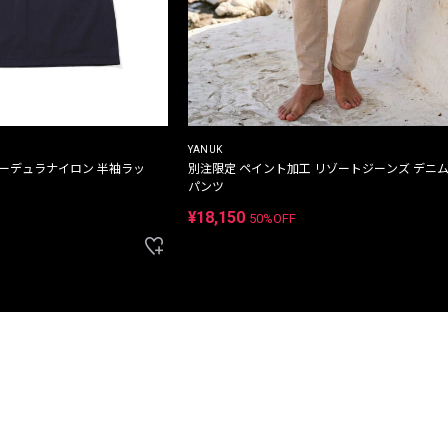
YANUK
コーデュラナイロン 半袖ラッ
別注限定 ペイント加工 リゾートジーンズ デニ
パンツ
¥18,150
50%OFF