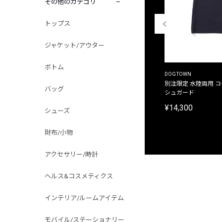
その他のカテゴリ
トップス
ジャケット/アウター
ボトム
THE DUFFER OF ST.GEORGE
DOGTOWN
別注限定 ピグメントダイ バックプリント サーフ
別注限定 水陸両用 
バッグ
プリントTシャツ
シュガード
¥9,900
¥14,300
シューズ
財布/小物
アクセサリー/時計
ヘルス&コスメティクス
インテリア/ルームアイテム
モバイル/ステーショナリー