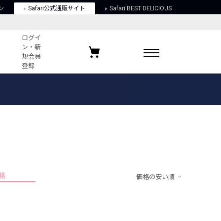
ン
Safari公式通販サイト
Safari BEST DELICIOUS
ログイ
ン・新
規会員
登録
ログイン・新規会員登録
お気に入りアイテム
ガイド
お気に入りブランド
お気に入り記事
最近チェックしたアイテム
格
価格の安い順
ポリシー
関する法律