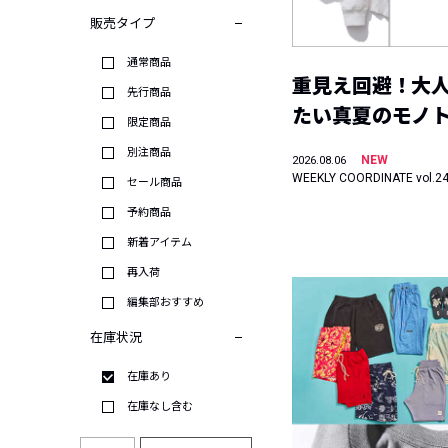
販売タイプ
通常商品
重見え回避！大
先行商品
たい真夏のモノ
限定商品
別注商品
NEW
2026.08.06
WEEKLY COORDINATE vol.2
セール商品
予約商品
新着アイテム
再入荷
編集部おすすめ
在庫状況
在庫あり
在庫なし含む