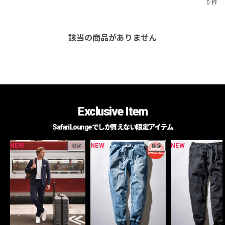
0 件
該当の商品がありません
Exclusive Item
Safari Loungeでしか買えない限定アイテム
NEW
NEW
NEW
限定
限定