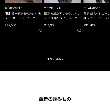
Safari CURRENT
WP WESTPOINT
WP WESTPOINT
限定 吸水速乾 UVカット 洗
限定 ALEX/アレックス イン
限定 SEAN/ショー
える "オールシーン" セット
ディゴ 裾リブイージーパン
裾リブイージーパン
アップ
ツ
¥49,500
¥31,900
¥31,900
すべて見る
最新の読みもの