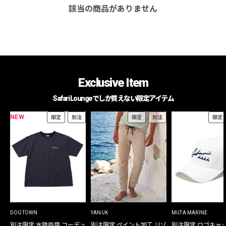
該当の商品がありません
Exclusive Item
Safari Loungeでしか買えない限定アイテム
NEW
限定
別注
限定
別注
限定
DOGTOWN
YANUK
MUTA MARINE
別注限定 水陸両用 コーデュ
別注限定 ペイント加工 リゾ
別注限定 ロゴキャ