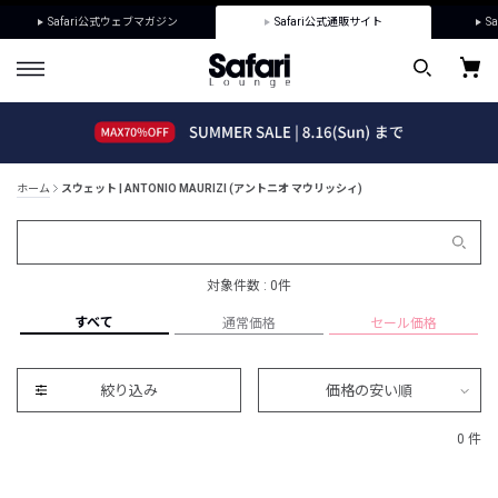
Safari公式ウェブマガジン
Safari公式通販サイト
Sa
ホーム
スウェット | ANTONIO MAURIZI (アントニオ マウリッシィ)
対象件数 : 0件
すべて
通常価格
セール価格
絞り込み
価格の安い順
0 件