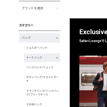
ブランドを選択
カテゴリー
Exclusiv
バッグ
Safari Loun
ショルダーバッグ
トートバッグ
NEW
NEW
限定
別注
バックパック/リュック
ボディバッグ/ウエストポー
チ
クラッチバッグ/ハンドバッ
グ/ブリーフケース
その他バッグ