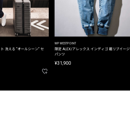
WP WESTPOINT
ト 洗える "オールシーン" セ
限定 ALEX/アレックス インディゴ 裾リブイー
パンツ
¥31,900