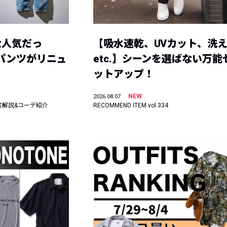
大人気だっ
【吸水速乾、UVカット、洗
ーパンツがリニュ
etc.】シーンを選ばない万能
ットアップ！
NEW
2026.08.07
底解説&コーデ紹介
RECOMMEND ITEM vol.334