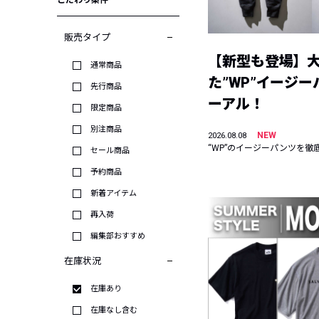
こだわり条件
販売タイプ
【新型も登場】
通常商品
た”WP”イージ
先行商品
ーアル！
限定商品
別注商品
NEW
2026.08.08
“WP”のイージーパンツを徹
セール商品
予約商品
新着アイテム
再入荷
編集部おすすめ
在庫状況
在庫あり
在庫なし含む