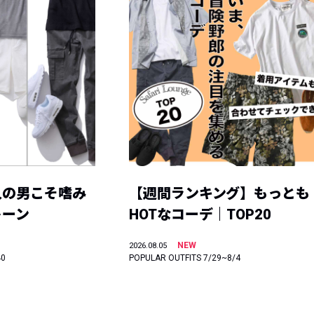
人の男こそ嗜み
【週間ランキング】もっとも
トーン
HOTなコーデ｜TOP20
NEW
2026.08.05
40
POPULAR OUTFITS 7/29~8/4