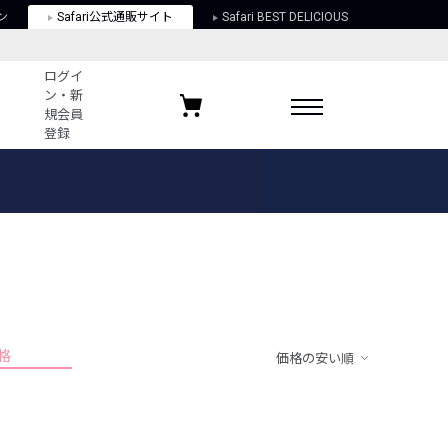
ン
Safari公式通販サイト
Safari BEST DELICIOUS
ログイ
ン・新
規会員
登録
ログイン・新規会員登録
お気に入りアイテム
ガイド
お気に入りブランド
お気に入り記事
最近チェックしたアイテム
格
価格の安い順
ポリシー
関する法律