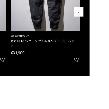
WP WESTPOINT
WP WESTPOINT
ジー
限定 SEAN/ショーン ツイル 裾リブイージーパン
限定 DAVID/デイヴィッド インデ
ツ
イージーパンツ
¥31,900
¥33,000