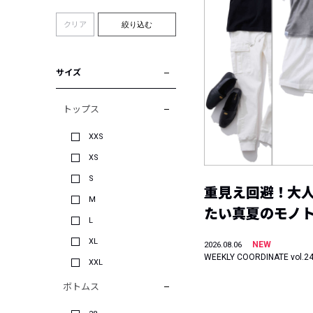
クリア
絞り込む
サイズ
トップス
XXS
XS
S
重見え回避！大
M
たい真夏のモノ
L
XL
NEW
2026.08.06
WEEKLY COORDINATE vol.2
XXL
ボトムス