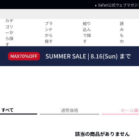
Safari公式ウェブマガジ
カテ
ブラ
絞り
読
ゴリ
ンド
込ん
み
ーか
から
で探
も
ら探
探す
す
の
す
読みもの
ガイド
ー
すべての記事
ショッピング
2026年のイチオシTシャツ！
初めての方
“WP”のイージーパンツを徹底解説&コ
Club Safari
ーデ紹介
よくある質問
HOTなコーデ TOP20
会社概要
ディネート
新ブランドご紹介！
会員利用規約
すべて
通常価格
セール価
人気記事ランキング
プライバシー
バイヤーズ レコメンド
特定商取引に
今週の別注アイテム
該当の商品がありません
ウィークリーコーデ