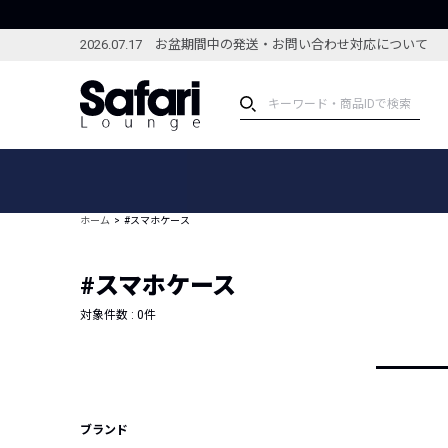
2026.07.17 お盆期間中の発送・お問い合わせ対応について
アイテム
スペシャル
カテゴリーから探す
スペシャルフィーチャ
ホーム
#スマホケース
ブランドから探す
特集記事
絞り込んで探す
#スマホケース
新着アイテム
コーディネート
編集部のおすすめアイテム
対象件数 :
0
件
編集部のおすすめコー
ランキング
雑誌・カタログ掲載アイテム
セール
ブランド