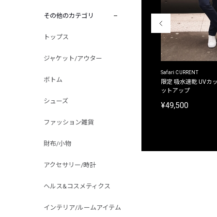
その他のカテゴリ
トップス
ジャケット/アウター
ACANTHUS
Safari CURRENT
ボトム
別注限定 フード付き チェックシャツジャケット
限定 吸水速乾 UVカッ
ットアップ
¥31,900
シューズ
¥49,500
ファッション雑貨
財布/小物
アクセサリー/時計
ヘルス&コスメティクス
インテリア/ルームアイテム