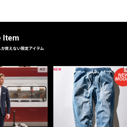
レコメンドアイテム
ピックアップアイテム
フォーカスブランド
セールおすすめアイテム
e Item
人気アイテム TOP 15
geでしか買えない限定アイテム
NEW
限定