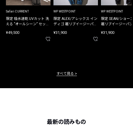
Safari CURRENT
WP WESTPOINT
WP WESTPOINT
限定 吸水速乾 UVカット 洗
限定 ALEX/アレックス イン
限定 SEAN/ショー
える "オールシーン" セット
ディゴ 裾リブイージーパン
裾リブイージーパン
アップ
ツ
¥49,500
¥31,900
¥31,900
すべて見る
最新の読みもの