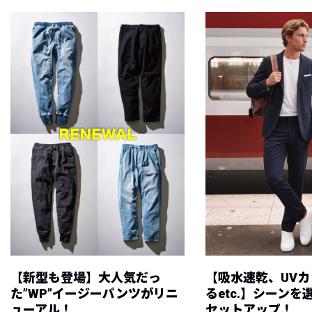
【新型も登場】大人気だっ
【吸水速乾、UV
た”WP”イージーパンツがリニ
るetc.】シーン
ューアル！
セットアップ！