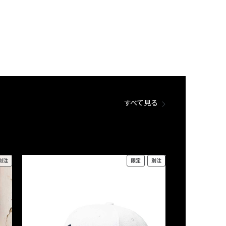
すべて見る
別注
限定
別注