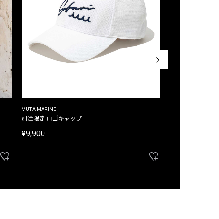
MUTA MARINE
CROSSLEY
ム
別注限定 ロゴキャップ
別注限定 ノースリ
¥9,900
¥8,580
40%OFF