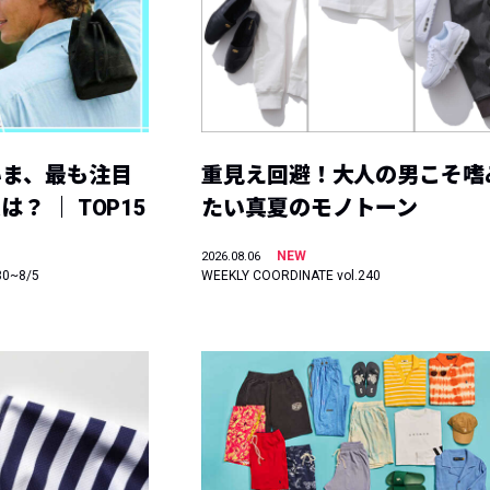
いま、最も注目
重見え回避！大人の男こそ嗜
？ ｜ TOP15
たい真夏のモノトーン
NEW
2026.08.06
30~8/5
WEEKLY COORDINATE vol.240