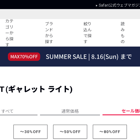
Safari公式ウェブマガジ
カテ
ブラ
絞り
読
ゴリ
ンド
込ん
み
ーか
から
で探
も
ら探
探す
す
の
す
読みもの
ガイド
ー
すべての記事
ショッピング
2026年のイチオシTシャツ！
初めての方
“WP”のイージーパンツを徹底解説&コ
Club Safari
ーデ紹介
HT (ギャレット ライト)
よくある質問
HOTなコーデ TOP20
会社概要
ディネート
新ブランドご紹介！
会員利用規約
セール価
すべて
通常価格
人気記事ランキング
プライバシー
バイヤーズ レコメンド
特定商取引に
今週の別注アイテム
～30%OFF
～50%OFF
～80%OFF
ウィークリーコーデ