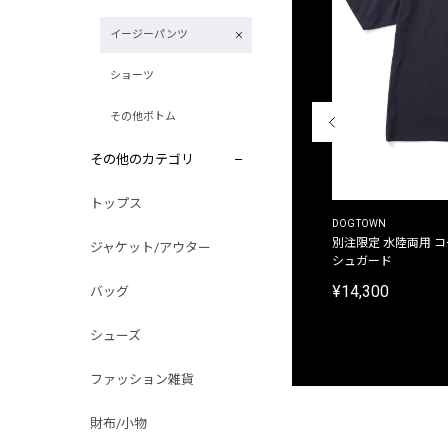
イージーパンツ
ショーツ
その他ボトム
その他のカテゴリ
トップス
THE DUFFER OF ST.GEORGE
DOGTOWN
別注限定 ピグメントダイ バックプリント サーフ
別注限定 水陸両用 
ジャケット/アウター
プリントTシャツ
シュガード
¥9,900
¥14,300
バッグ
シューズ
ファッション雑貨
財布/小物