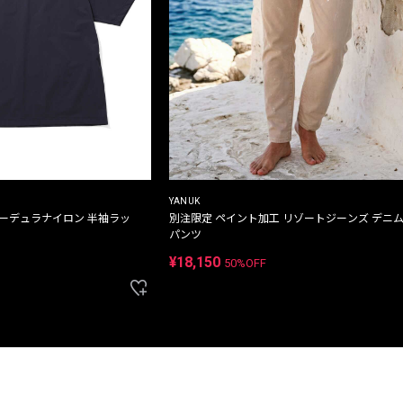
YANUK
コーデュラナイロン 半袖ラッ
別注限定 ペイント加工 リゾートジーンズ デニ
パンツ
¥18,150
50%OFF