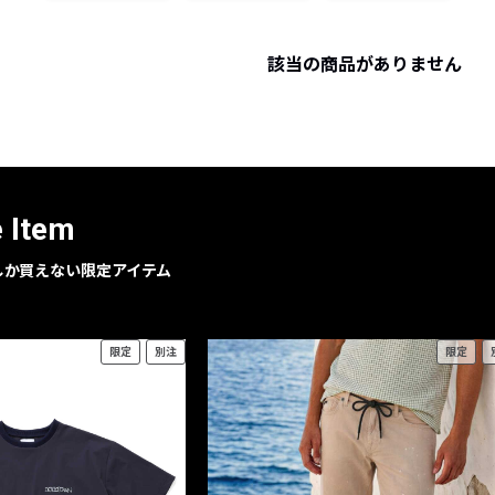
レコメンドアイテム
ピックアップアイテム
該当の商品がありません
フォーカスブランド
セールおすすめアイテム
人気アイテム TOP 15
e Item
geでしか買えない限定アイテム
限定
別注
限定