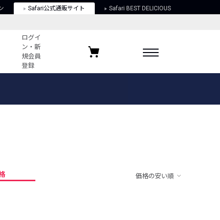
ン
Safari公式通販サイト
Safari BEST DELICIOUS
ログイ
ン・新
規会員
登録
ログイン・新規会員登録
お気に入りアイテム
ガイド
お気に入りブランド
お気に入り記事
最近チェックしたアイテム
格
価格の安い順
ポリシー
関する法律