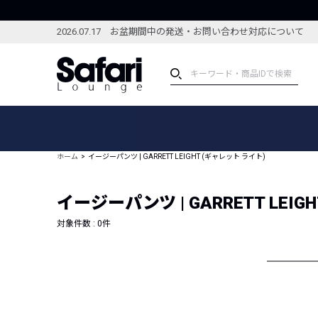
2026.07.17 お盆期間中の発送・お問い合わせ対応について
アイテム
スペシャル
カテゴリーから探す
スペシャルフィーチャ
ホーム
イージーパンツ | GARRETT LEIGHT (ギャレット ライト)
ブランドから探す
特集記事
絞り込んで探す
イージーパンツ | GARRETT LEIG
新着アイテム
コーディネート
編集部のおすすめアイテム
対象件数 :
0
件
編集部のおすすめコー
ランキング
雑誌・カタログ掲載アイテム
セール