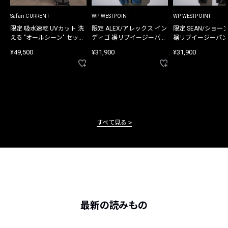
Safari CURRENT
WP WESTPOINT
WP WESTPOINT
限定 吸水速乾 UVカット 洗
限定 ALEX/アレックス イン
限定 SEAN/ショー
える "オールシーン" セット
ディゴ 裾リブイージーパン
裾リブイージーパン
アップ
ツ
¥49,500
¥31,900
¥31,900
すべて見る
最新の読みもの