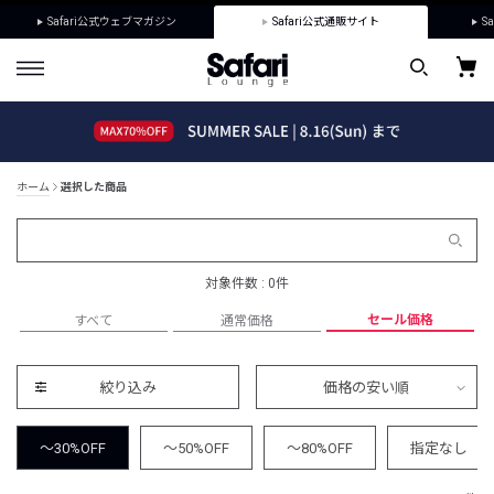
Safari公式ウェブマガジン
Safari公式通販サイト
Sa
ホーム
選択した商品
対象件数 : 0件
セール価格
すべて
通常価格
絞り込み
価格の安い順
～30%OFF
～50%OFF
～80%OFF
指定なし