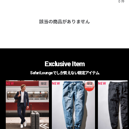
0 件
該当の商品がありません
Exclusive Item
Safari Loungeでしか買えない限定アイテム
NEW
NEW
NEW
限定
限定