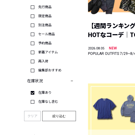
先行商品
限定商品
【週間ランキン
別注商品
HOTなコーデ｜TO
セール商品
予約商品
NEW
2026.08.05
新着アイテム
POPULAR OUTFITS 7/29~8/
再入荷
編集部おすすめ
在庫状況
在庫あり
在庫なし含む
クリア
絞り込む