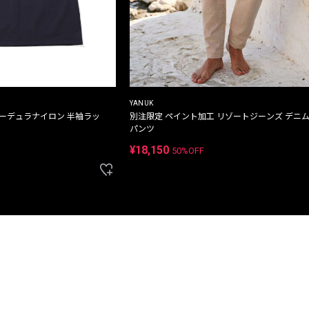
YANUK
コーデュラナイロン 半袖ラッ
別注限定 ペイント加工 リゾートジーンズ デニ
パンツ
¥18,150
50%OFF