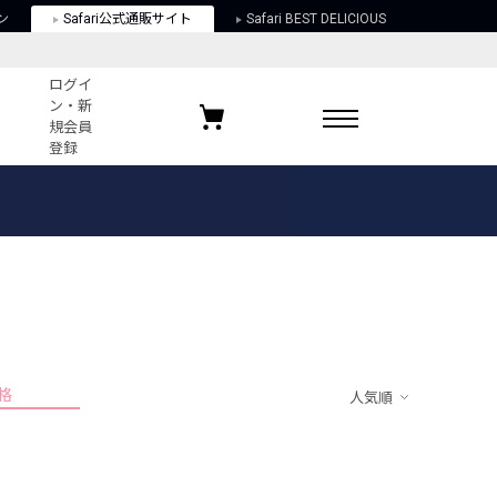
ン
Safari公式通販サイト
Safari BEST DELICIOUS
ログイ
ン・新
規会員
登録
ログイン・新規会員登録
お気に入りアイテム
ガイド
お気に入りブランド
お気に入り記事
最近チェックしたアイテム
格
人気順
ポリシー
関する法律