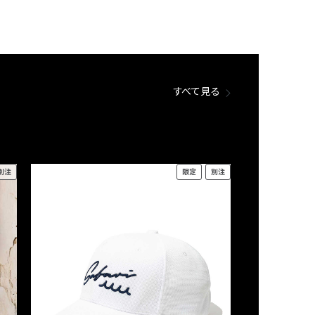
すべて見る
別注
限定
別注