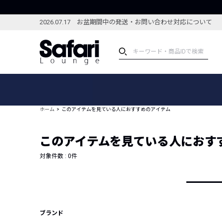
2026.07.17 お盆期間中の発送・お問い合わせ対応について
アイテム
スペシャル
カテゴリーから探す
スペシャルフィーチャ
ホーム
このアイテムを見ている人におすすめのアイテム
ブランドから探す
特集記事
絞り込んで探す
このアイテムを見ている人におす
新着アイテム
コーディネート
編集部のおすすめアイテム
対象件数 :
0
件
編集部のおすすめコー
ランキング
雑誌・カタログ掲載アイテム
セール
ブランド