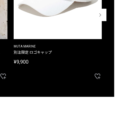
MUTA MARINE
CROSSLEY
ム
別注限定 ロゴキャップ
別注限定 ノースリ
¥9,900
¥8,580
40%OFF