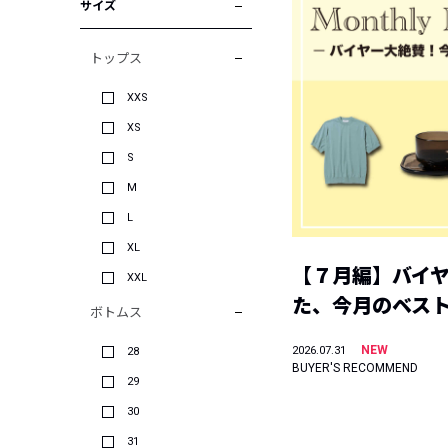
サイズ
トップス
XXS
XS
S
M
L
XL
【７月編】バイ
XXL
た、今月のベス
ボトムス
NEW
2026.07.31
28
BUYER'S RECOMMEND
29
30
31