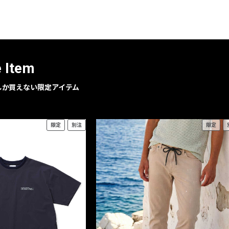
レコメンドアイテム
ピックアップアイテム
フォーカスブランド
セールおすすめアイテム
e Item
人気アイテム TOP 15
geでしか買えない限定アイテム
限定
別注
限定