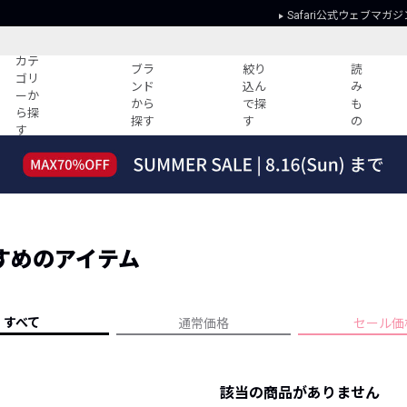
Safari公式ウェブマガジ
カテ
ブラ
絞り
読
ゴリ
ンド
込ん
み
ーか
から
で探
も
ら探
探す
す
の
す
読みもの
ガイド
ー
すべての記事
ショッピング
2026年のイチオシTシャツ！
初めての方
“WP”のイージーパンツを徹底解説&コ
Club Safari
ーデ紹介
すめのアイテム
よくある質問
HOTなコーデ TOP20
会社概要
ディネート
新ブランドご紹介！
会員利用規約
すべて
通常価格
セール価
人気記事ランキング
プライバシー
バイヤーズ レコメンド
特定商取引に
今週の別注アイテム
該当の商品がありません
ウィークリーコーデ