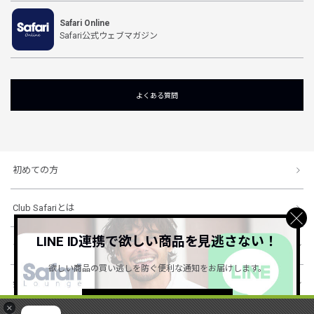
Safari Online
Safari公式ウェブマガジン
よくある質問
初めての方
Club Safariとは
LINE ID連携で欲しい商品を見逃さない！
ショッピングガイド
欲しい商品の買い逃しを防ぐ便利な通知をお届けします。
会社概要・規約
詳しくはこちら ＞
×