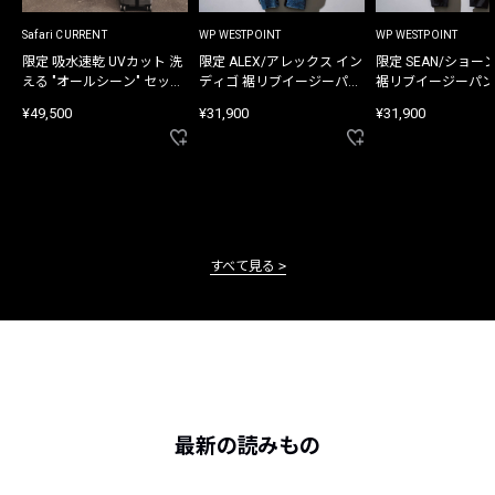
Safari CURRENT
WP WESTPOINT
WP WESTPOINT
限定 吸水速乾 UVカット 洗
限定 ALEX/アレックス イン
限定 SEAN/ショー
える "オールシーン" セット
ディゴ 裾リブイージーパン
裾リブイージーパン
アップ
ツ
¥49,500
¥31,900
¥31,900
すべて見る
最新の読みもの