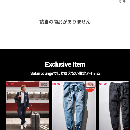
0 件
該当の商品がありません
Exclusive Item
Safari Loungeでしか買えない限定アイテム
NEW
NEW
NEW
限定
限定