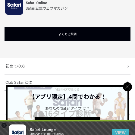
Safari Online
Safari公式ウェブマガジン
よくある質問
初めての方
Club Safariとは
【アプリ限定】4問でわかる！
ショッピングガイド
あなたの"Safariタイプ"は？
会社概要・規約
詳しくはこちら ＞
×
Safari Lounge
VIEW
HINODE PUBLISHING ..
© 1996-2026 HINODE PUBLISHING co., ltd. All Rights Reserved.