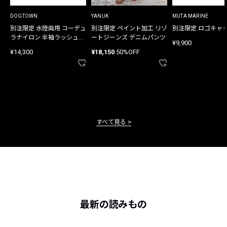
DOGTOWN
YANUK
MUTA MARINE
別注限定 水陸両用 コーデュ
別注限定 ペイント加工 リゾ
別注限定 ロゴキャ
ラナイロン 半袖ラッシュガ
ートジーンズ デニムパンツ
¥9,900
ード
¥14,300
¥18,150
50%OFF
すべて見る
最新の読みもの