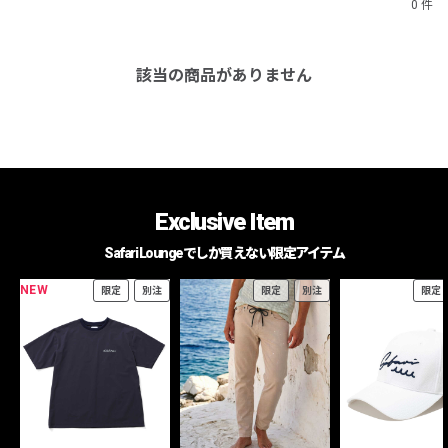
0 件
該当の商品がありません
Exclusive Item
Safari Loungeでしか買えない限定アイテム
NEW
限定
別注
限定
別注
限定