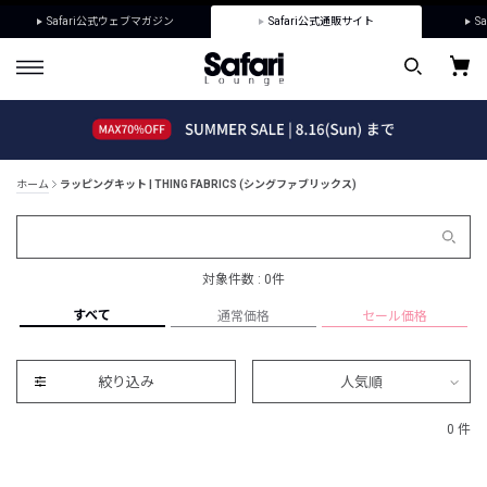
Safari公式ウェブマガジン
Safari公式通販サイト
Sa
ホーム
ラッピングキット | THING FABRICS (シングファブリックス)
対象件数 : 0件
すべて
通常価格
セール価格
絞り込み
人気順
0 件