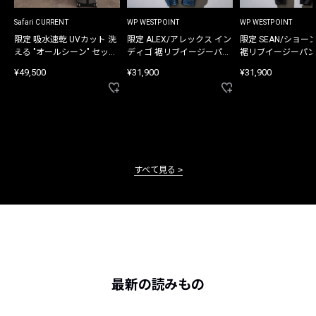
Safari CURRENT
WP WESTPOINT
WP WESTPOINT
限定 吸水速乾 UVカット 洗
限定 ALEX/アレックス イン
限定 SEAN/ショー
える "オールシーン" セット
ディゴ 裾リブイージーパン
裾リブイージーパン
アップ
ツ
¥49,500
¥31,900
¥31,900
すべて見る
最新の読みもの