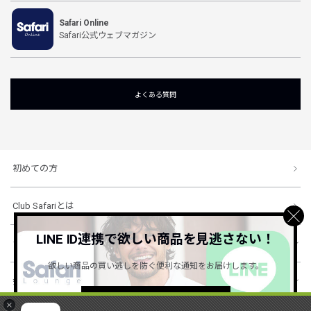
Safari Online
Safari公式ウェブマガジン
よくある質問
初めての方
Club Safariとは
LINE ID連携で欲しい商品を見逃さない！
ショッピングガイド
欲しい商品の買い逃しを防ぐ便利な通知をお届けします。
会社概要・規約
詳しくはこちら ＞
×