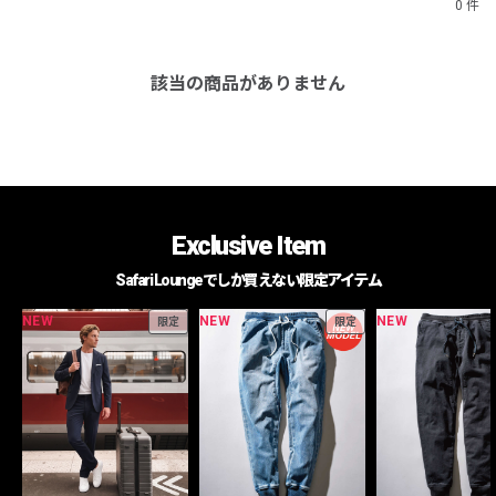
0 件
該当の商品がありません
Exclusive Item
Safari Loungeでしか買えない限定アイテム
NEW
NEW
NEW
限定
限定