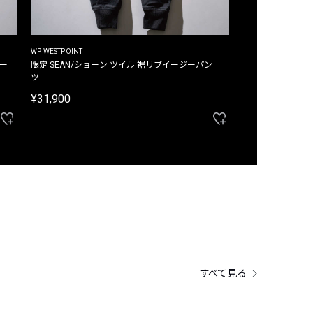
WP WESTPOINT
WP WESTPOINT
ジー
限定 SEAN/ショーン ツイル 裾リブイージーパン
限定 DAVID/デイヴィッド インデ
ツ
イージーパンツ
¥31,900
¥33,000
すべて見る