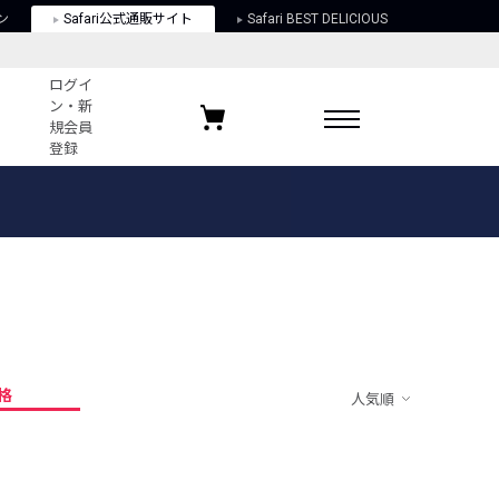
ン
Safari公式通販サイト
Safari BEST DELICIOUS
ログイ
ン・新
規会員
登録
ログイン・新規会員登録
お気に入りアイテム
ガイド
お気に入りブランド
お気に入り記事
最近チェックしたアイテム
格
人気順
ポリシー
関する法律