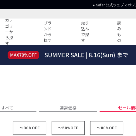
Safari公式ウェブマガジ
カテ
ブラ
絞り
読
ゴリ
ンド
込ん
み
ーか
から
で探
も
ら探
探す
す
の
す
読みもの
ガイド
ー
すべての記事
ショッピング
2026年のイチオシTシャツ！
初めての方
“WP”のイージーパンツを徹底解説&コ
Club Safari
ーデ紹介
よくある質問
HOTなコーデ TOP20
会社概要
ディネート
新ブランドご紹介！
会員利用規約
セール価
すべて
通常価格
人気記事ランキング
プライバシー
バイヤーズ レコメンド
特定商取引に
今週の別注アイテム
～30%OFF
～50%OFF
～80%OFF
ウィークリーコーデ