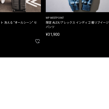
WP WESTPOINT
ト 洗える "オールシーン" セ
限定 ALEX/アレックス インディゴ 裾リブイー
パンツ
¥31,900