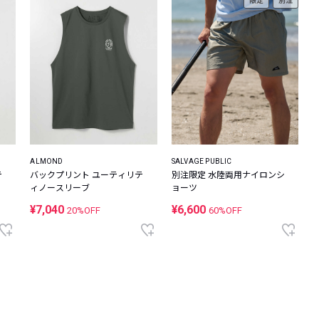
限定
別注
ALMOND
SALVAGE PUBLIC
テ
バックプリント ユーティリテ
別注限定 水陸両用ナイロンシ
ィノースリーブ
ョーツ
¥7,040
¥6,600
20%OFF
60%OFF