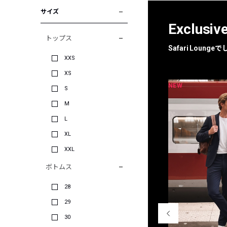
サイズ
Exclusiv
トップス
Safari Loun
XXS
XS
NEW
NEW
限定
別注
S
M
L
XL
XXL
ボトムス
28
29
30