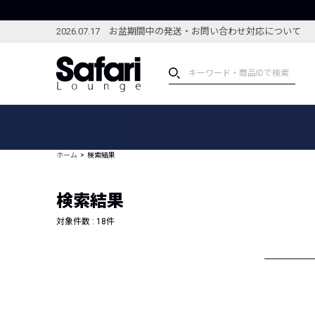
2026.07.17 お盆期間中の発送・お問い合わせ対応について
アイテム
スペシャル
カテゴリーから探す
スペシャルフィーチャ
ホーム
検索結果
ブランドから探す
特集記事
絞り込んで探す
検索結果
新着アイテム
コーディネート
編集部のおすすめアイテム
対象件数 :
18
件
編集部のおすすめコー
ランキング
雑誌・カタログ掲載アイテム
セール