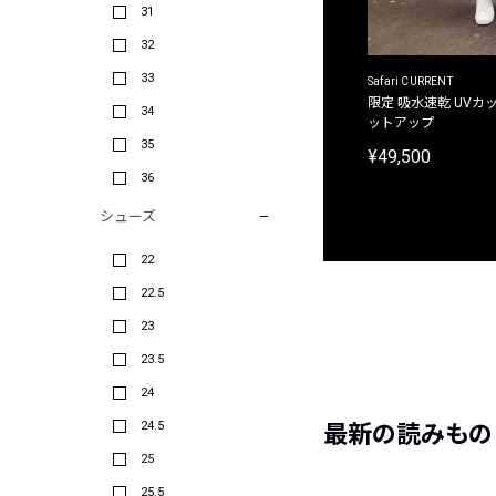
31
32
33
ACANTHUS
Safari CURRENT
別注限定 フード付き チェックシャツジャケット
限定 吸水速乾 UVカッ
34
ットアップ
¥31,900
35
¥49,500
36
シューズ
22
22.5
23
23.5
24
24.5
最新の読みもの
25
25.5