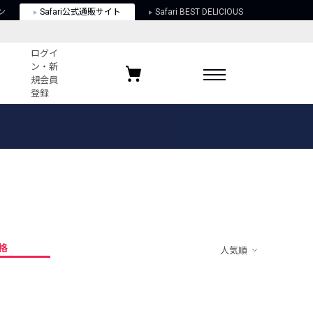
ン
Safari公式通販サイト
Safari BEST DELICIOUS
ログイ
ン・新
規会員
登録
ログイン・新規会員登録
お気に入りアイテム
ガイド
お気に入りブランド
お気に入り記事
最近チェックしたアイテム
格
人気順
ポリシー
関する法律