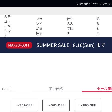
Safari公式ウェブマガジ
カテ
ブラ
絞り
読
ゴリ
ンド
込ん
み
ーか
から
で探
も
ら探
探す
す
の
す
読みもの
ガイド
ー
すべての記事
ショッピング
2026年のイチオシTシャツ！
初めての方
“WP”のイージーパンツを徹底解説&コ
Club Safari
ーデ紹介
よくある質問
HOTなコーデ TOP20
会社概要
ディネート
新ブランドご紹介！
会員利用規約
セール価
すべて
通常価格
人気記事ランキング
プライバシー
バイヤーズ レコメンド
特定商取引に
今週の別注アイテム
～30%OFF
～50%OFF
～80%OFF
ウィークリーコーデ