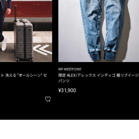
WP WESTPOINT
ト 洗える "オールシーン" セ
限定 ALEX/アレックス インディゴ 裾リブイー
パンツ
¥31,900