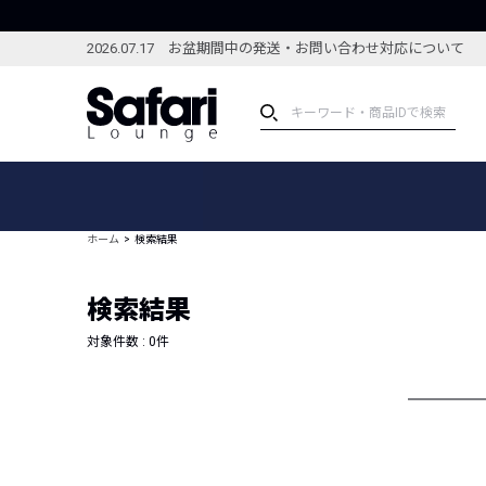
2026.07.17 お盆期間中の発送・お問い合わせ対応について
アイテム
スペシャル
カテゴリーから探す
スペシャルフィーチャ
ホーム
検索結果
ブランドから探す
特集記事
絞り込んで探す
検索結果
新着アイテム
コーディネート
編集部のおすすめアイテム
対象件数 :
0
件
編集部のおすすめコー
ランキング
雑誌・カタログ掲載アイテム
セール