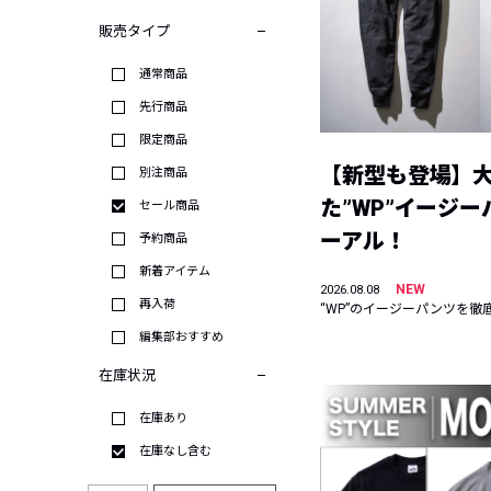
販売タイプ
通常商品
先行商品
限定商品
【新型も登場】
別注商品
た”WP”イージ
セール商品
ーアル！
予約商品
新着アイテム
NEW
2026.08.08
再入荷
“WP”のイージーパンツを徹
編集部おすすめ
在庫状況
在庫あり
在庫なし含む