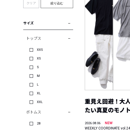
クリア
絞り込む
サイズ
トップス
XXS
XS
S
M
L
XL
重見え回避！大
XXL
たい真夏のモノ
ボトムス
NEW
2026.08.06
28
WEEKLY COORDINATE vol.2