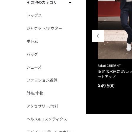
その他のカテゴリ
トップス
ジャケット/アウター
ボトム
バッグ
ACANTHUS
Safari CURRENT
シューズ
別注限定 フード付き チェックシャツジャケット
限定 吸水速乾 UVカッ
ットアップ
¥31,900
ファッション雑貨
¥49,500
財布/小物
アクセサリー/時計
ヘルス&コスメティクス