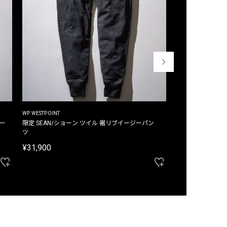
WP WESTPOINT
WP WESTPOINT
ジー
限定 SEAN/ショーン ツイル 裾リブイージーパン
限定 DAVID/デイヴィッド インデ
ツ
イージーパンツ
¥31,900
¥33,000