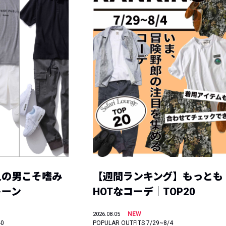
人の男こそ嗜み
【週間ランキング】もっとも
トーン
HOTなコーデ｜TOP20
NEW
2026.08.05
40
POPULAR OUTFITS 7/29~8/4