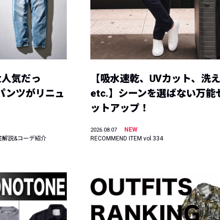
大人気だっ
【吸水速乾、UVカット、洗
ーパンツがリニュ
etc.】シーンを選ばない万能
ットアップ！
NEW
2026.08.07
底解説&コーデ紹介
RECOMMEND ITEM vol.334