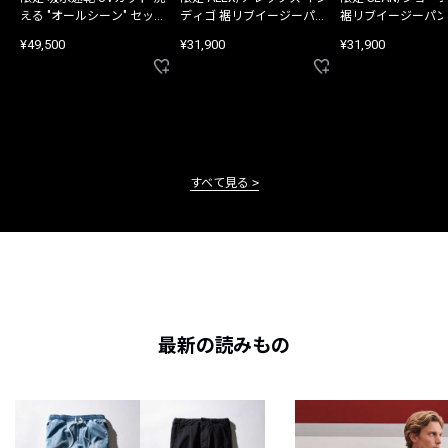
える "オールシーン" セット
ディゴ 裾リブイージーパン
裾リブイージーパン
アップ
ツ
¥49,500
¥31,900
¥31,900
すべて見る
最新の読みもの