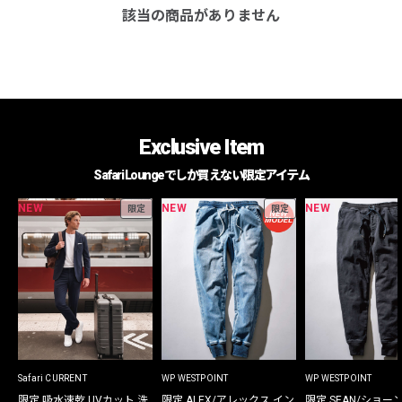
該当の商品がありません
Exclusive Item
Safari Loungeでしか買えない限定アイテム
NEW
NEW
NEW
限定
限定
Safari CURRENT
WP WESTPOINT
WP WESTPOINT
限定 吸水速乾 UVカット 洗
限定 ALEX/アレックス イン
限定 SEAN/ショー