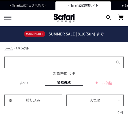
Safari公式ウェブマガジン
Safari公式通販サイト
Sa
ホーム
#バングル
対象件数 : 0件
通常価格
すべて
セール価格
絞り込み
人気順
0 件