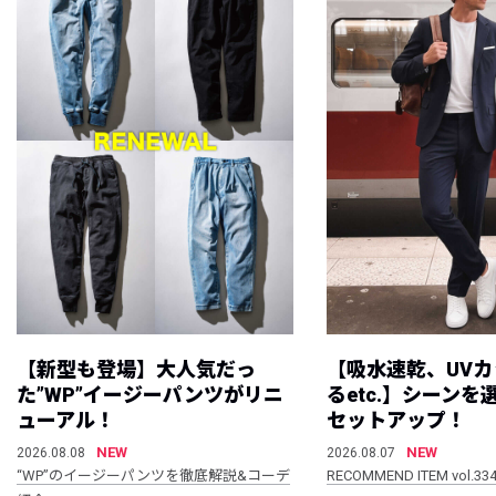
【新型も登場】大人気だっ
【吸水速乾、UV
た”WP”イージーパンツがリニ
るetc.】シーン
ューアル！
セットアップ！
NEW
NEW
2026.08.08
2026.08.07
“WP”のイージーパンツを徹底解説&コーデ
RECOMMEND ITEM vol.33