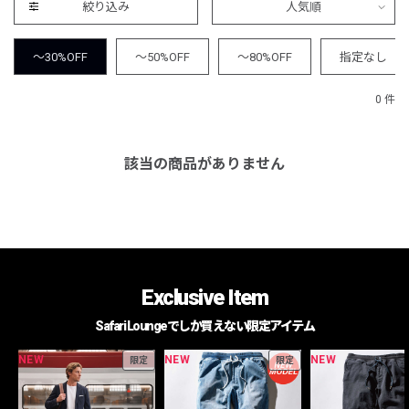
絞り込み
人気順
～30%OFF
～50%OFF
～80%OFF
指定なし
0 件
該当の商品がありません
Exclusive Item
Safari Loungeでしか買えない限定アイテム
NEW
NEW
NEW
限定
限定