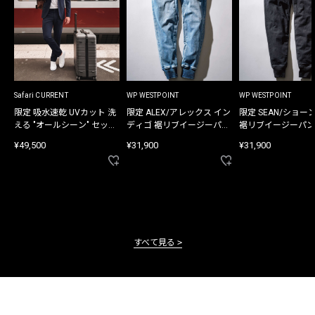
Safari CURRENT
WP WESTPOINT
WP WESTPOINT
限定 吸水速乾 UVカット 洗
限定 ALEX/アレックス イン
限定 SEAN/ショー
える "オールシーン" セット
ディゴ 裾リブイージーパン
裾リブイージーパン
アップ
ツ
¥49,500
¥31,900
¥31,900
すべて見る