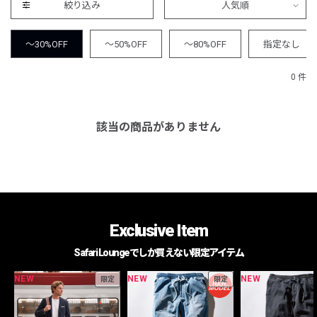
絞り込み
人気順
～30%OFF
～50%OFF
～80%OFF
指定なし
0 件
該当の商品がありません
Exclusive Item
Safari Loungeでしか買えない限定アイテム
NEW
NEW
NEW
限定
限定