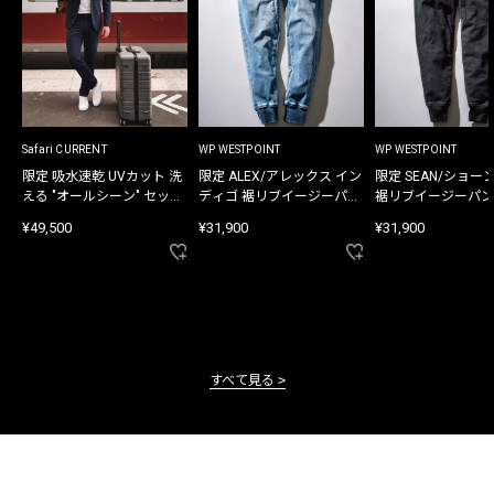
Safari CURRENT
WP WESTPOINT
WP WESTPOINT
限定 吸水速乾 UVカット 洗
限定 ALEX/アレックス イン
限定 SEAN/ショー
える "オールシーン" セット
ディゴ 裾リブイージーパン
裾リブイージーパン
アップ
ツ
¥49,500
¥31,900
¥31,900
すべて見る