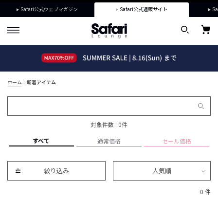
Safari公式ウェブマガジン
Safari公式通販サイト
Sa
ホーム
新着アイテム
対象件数 : 0件
すべて
通常価格
セール価格
絞り込み
人気順
0 件