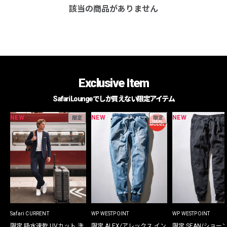
該当の商品がありません
Exclusive Item
Safari Loungeでしか買えない限定アイテム
NEW
NEW
NEW
限定
限定
Safari CURRENT
WP WESTPOINT
WP WESTPOINT
限定 吸水速乾 UVカット 洗
限定 ALEX/アレックス イン
限定 SEAN/ショー