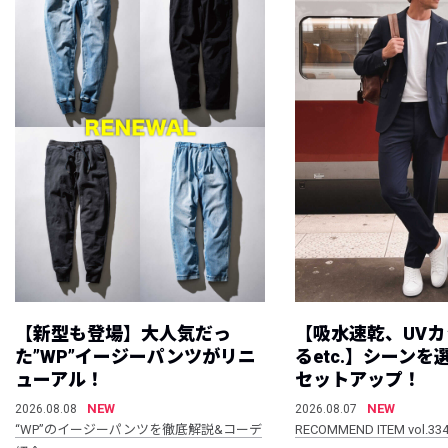
【新型も登場】大人気だっ
【吸水速乾、UV
た”WP”イージーパンツがリニ
るetc.】シーン
ューアル！
セットアップ！
NEW
NEW
2026.08.08
2026.08.07
“WP”のイージーパンツを徹底解説&コーデ
RECOMMEND ITEM vol.33