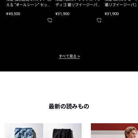
える "オールシーン" セット
ディゴ 裾リブイージーパン
裾リブイージーパン
アップ
ツ
¥49,500
¥31,900
¥31,900
すべて見る
最新の読みもの