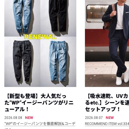
【新型も登場】大人気だっ
【吸水速乾、UV
た”WP”イージーパンツがリニ
るetc.】シーン
ューアル！
セットアップ！
NEW
NEW
2026.08.08
2026.08.07
“WP”のイージーパンツを徹底解説&コーデ
RECOMMEND ITEM vol.33