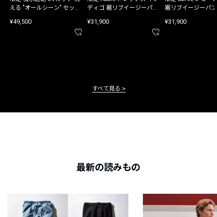
える "オールシーン" セット
ディゴ 裾リブイージーパン
裾リブイージーパン
アップ
ツ
¥49,500
¥31,900
¥31,900
すべて見る
最新の読みもの