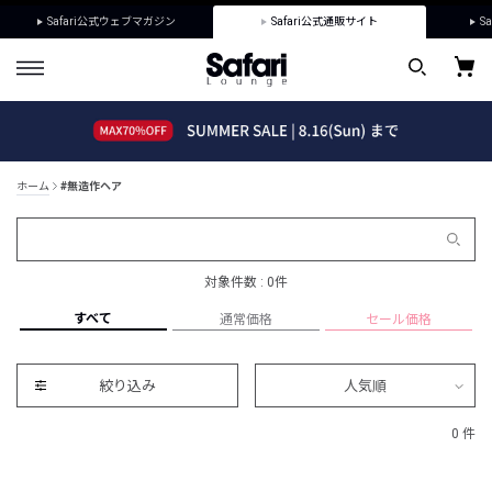
Safari公式ウェブマガジン
Safari公式通販サイト
Sa
ホーム
#無造作ヘア
対象件数 : 0件
すべて
通常価格
セール価格
絞り込み
人気順
0 件