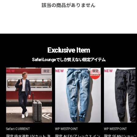
該当の商品がありません
Exclusive Item
Safari Loungeでしか買えない限定アイテム
NEW
NEW
NEW
限定
限定
Safari CURRENT
WP WESTPOINT
WP WESTPOINT
限定 吸水速乾 UVカット 洗
限定 ALEX/アレックス イン
限定 SEAN/ショー