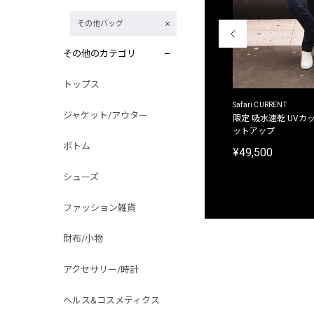
その他バッグ
その他のカテゴリ
トップス
ACANTHUS
Safari CURRENT
ジャケット/アウター
別注限定 フード付き チェックシャツジャケット
限定 吸水速乾 UVカッ
ットアップ
¥31,900
ボトム
¥49,500
シューズ
ファッション雑貨
財布/小物
アクセサリー/時計
ヘルス&コスメティクス