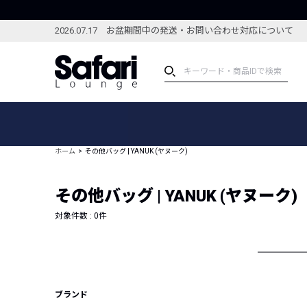
2026.07.17 お盆期間中の発送・お問い合わせ対応について
アイテム
スペシャル
カテゴリーから探す
スペシャルフィーチャ
ホーム
その他バッグ | YANUK (ヤヌーク)
ブランドから探す
特集記事
絞り込んで探す
その他バッグ | YANUK (ヤヌーク)
新着アイテム
コーディネート
編集部のおすすめアイテム
対象件数 :
0
件
編集部のおすすめコー
ランキング
雑誌・カタログ掲載アイテム
セール
ブランド