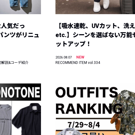
大人気だっ
【吸水速乾、UVカット、洗
ーパンツがリニュ
etc.】シーンを選ばない万能
ットアップ！
NEW
2026.08.07
底解説&コーデ紹介
RECOMMEND ITEM vol.334