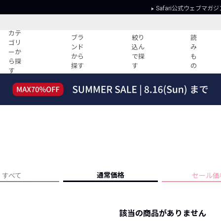
Safari公式ウェブマガジ
カテ
ブラ
絞り
読
ゴリ
ンド
込ん
み
ーか
から
で探
も
ら探
探す
す
の
す
読みもの
ガイド
ー
すべての記事
ショッピング
2026年のイチオシTシャツ！
初めての方
“WP”のイージーパンツを徹底解説&コ
Club Safari
ーデ紹介
よくある質問
HOTなコーデ TOP20
会社概要
ディネート
新ブランドご紹介！
会員利用規約
通常価格
すべて
セール価
人気記事ランキング
プライバシー
バイヤーズ レコメンド
特定商取引に
今週の別注アイテム
該当の商品がありません
ウィークリーコーデ