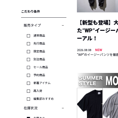
こだわり条件
【新型も登場】
販売タイプ
た”WP”イージ
通常商品
ーアル！
先行商品
NEW
2026.08.08
限定商品
“WP”のイージーパンツを徹
別注商品
セール商品
予約商品
新着アイテム
再入荷
編集部おすすめ
在庫状況