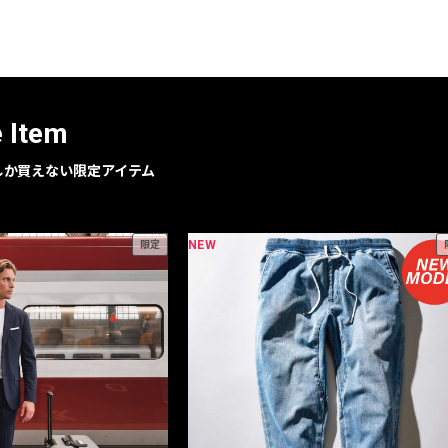
レコメンドアイテム
ピックアップアイテム
フォーカスブランド
セールおすすめアイテム
e Item
人気アイテム TOP 15
geでしか買えない限定アイテム
NEW
限定