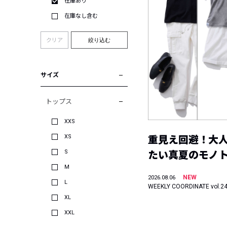
在庫あり
在庫なし含む
クリア
絞り込む
サイズ
トップス
XXS
XS
重見え回避！大
S
たい真夏のモノ
M
NEW
2026.08.06
L
WEEKLY COORDINATE vol.2
XL
XXL