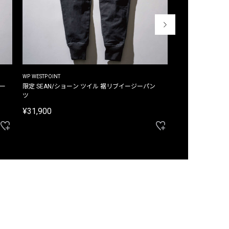
WP WESTPOINT
WP WESTPOINT
ジー
限定 SEAN/ショーン ツイル 裾リブイージーパン
限定 DAVID/デイヴィッド インデ
ツ
イージーパンツ
¥31,900
¥33,000