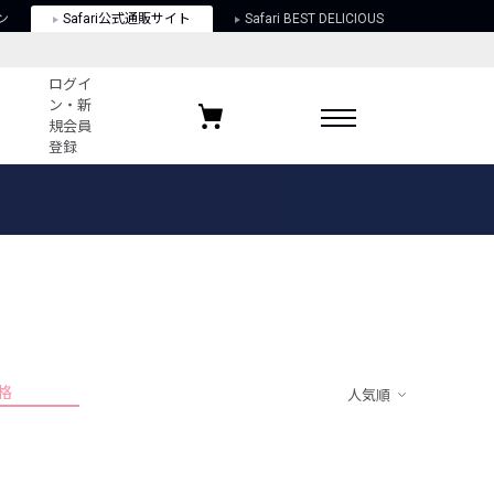
ン
Safari公式通販サイト
Safari BEST DELICIOUS
ログイ
ン・新
規会員
登録
ログイン・新規会員登録
お気に入りアイテム
ガイド
お気に入りブランド
お気に入り記事
最近チェックしたアイテム
格
人気順
ポリシー
関する法律