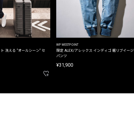
WP WESTPOINT
ト 洗える "オールシーン" セ
限定 ALEX/アレックス インディゴ 裾リブイー
パンツ
¥31,900