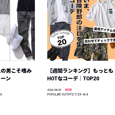
人の男こそ嗜み
【週間ランキング】もっとも
トーン
HOTなコーデ｜TOP20
NEW
2026.08.05
40
POPULAR OUTFITS 7/29~8/4