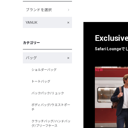
ブランドを選択
YANUK
Exclusiv
カテゴリー
Safari Loun
バッグ
NEW
NEW
ショルダーバッグ
限定
別注
トートバッグ
バックパック/リュック
ボディバッグ/ウエストポー
チ
クラッチバッグ/ハンドバッ
グ/ブリーフケース