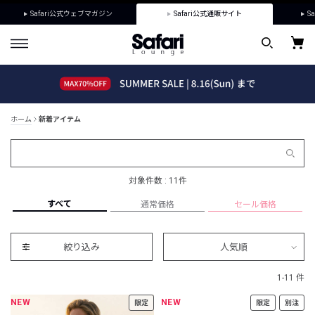
Safari公式ウェブマガジン
Safari公式通販サイト
Sa
ホーム
新着アイテム
対象件数 : 11件
すべて
通常価格
セール価格
絞り込み
人気順
1-11 件
NEW
NEW
限定
限定
別注