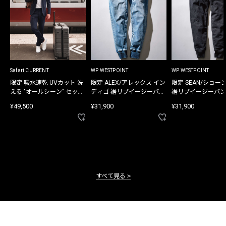
Safari CURRENT
WP WESTPOINT
WP WESTPOINT
限定 吸水速乾 UVカット 洗
限定 ALEX/アレックス イン
限定 SEAN/ショー
える "オールシーン" セット
ディゴ 裾リブイージーパン
裾リブイージーパン
アップ
ツ
¥49,500
¥31,900
¥31,900
すべて見る