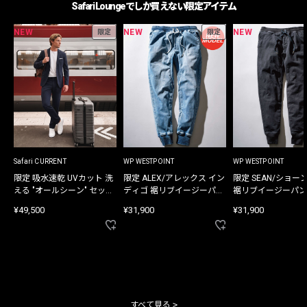
Safari Loungeでしか買えない限定アイテム
NEW
NEW
NEW
限定
限定
Safari CURRENT
WP WESTPOINT
WP WESTPOINT
限定 吸水速乾 UVカット 洗
限定 ALEX/アレックス イン
限定 SEAN/ショー
える "オールシーン" セット
ディゴ 裾リブイージーパン
裾リブイージーパン
アップ
ツ
¥49,500
¥31,900
¥31,900
すべて見る