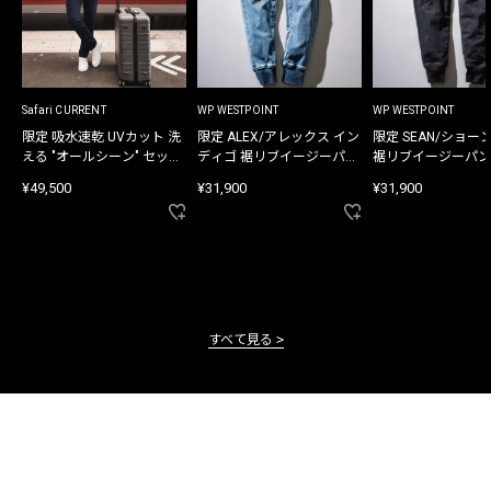
Safari CURRENT
WP WESTPOINT
WP WESTPOINT
限定 吸水速乾 UVカット 洗
限定 ALEX/アレックス イン
限定 SEAN/ショー
える "オールシーン" セット
ディゴ 裾リブイージーパン
裾リブイージーパン
アップ
ツ
¥49,500
¥31,900
¥31,900
すべて見る