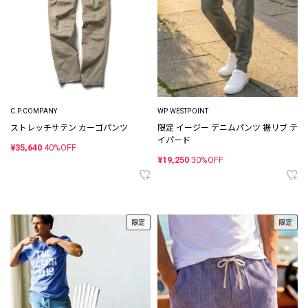
C.P.COMPANY
WP WESTPOINT
ストレッチサテン カーゴパンツ
限定 イージー デニムパンツ 裾リブ テ
イパード
¥35,640
40%OFF
¥19,250
30%OFF
限定
限定