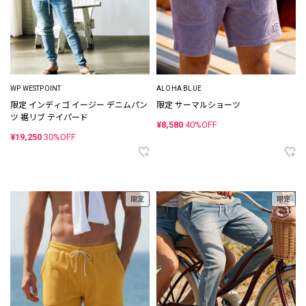
WP WESTPOINT
ALOHA BLUE
限定 インディゴ イージー デニムパン
限定 サーマルショーツ
ツ 裾リブ テイパード
¥8,580
40%OFF
¥19,250
30%OFF
限定
限定