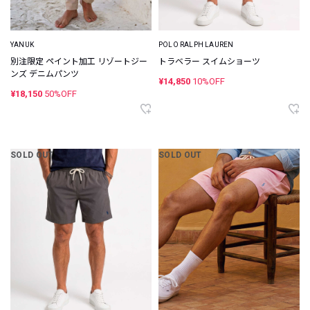
YANUK
POLO RALPH LAUREN
別注限定 ペイント加工 リゾートジー
トラベラー スイムショーツ
ンズ デニムパンツ
¥14,850
10%OFF
¥18,150
50%OFF
SOLD OUT
SOLD OUT