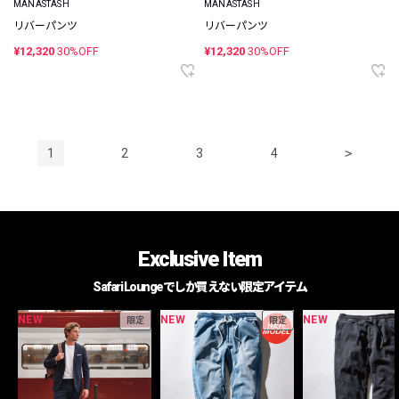
MANASTASH
MANASTASH
リバーパンツ
リバーパンツ
¥12,320
30%OFF
¥12,320
30%OFF
1
2
3
4
>
Exclusive Item
Safari Loungeでしか買えない限定アイテム
NEW
NEW
NEW
限定
限定