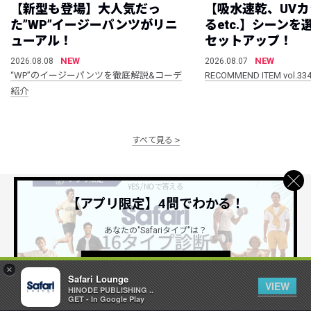
【新型も登場】大人気だっ
【吸水速乾、UV
た”WP”イージーパンツがリニ
るetc.】シーン
ューアル！
セットアップ！
NEW
NEW
2026.08.08
2026.08.07
“WP”のイージーパンツを徹底解説&コーデ
RECOMMEND ITEM vol.33
紹介
すべて見る
【アプリ限定】4問でわかる！
公式SNSアカウント
あなたの"Safariタイプ"は？
詳しくはこちら ＞
×
Safari Lounge
VIEW
HINODE PUBLISHING ..
GET - In Google Play