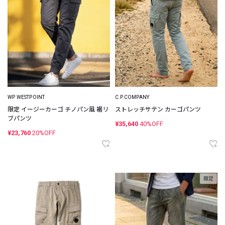
WP WESTPOINT
C.P.COMPANY
限定 イージーカーゴ チノパン風 裾リ
ストレッチサテン カーゴパンツ
ブパンツ
¥35,640
40%OFF
¥23,760
20%OFF
限定