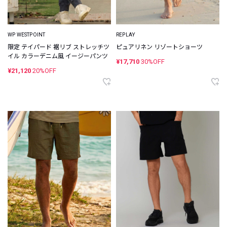
WP WESTPOINT
REPLAY
限定 テイパード 裾リブ ストレッチツ
ピュアリネン リゾートショーツ
イル カラーデニム風 イージーパンツ
¥17,710
30%OFF
¥21,120
20%OFF