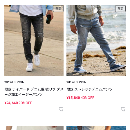
限定
限定
WP WESTPOINT
WP WESTPOINT
限定 ストレッチデニムパンツ
限定 テイパード デニム風 裾リブ ダメ
ージ加工イージーパンツ
¥15,840
40%OFF
¥24,640
20%OFF
SOLD OUT