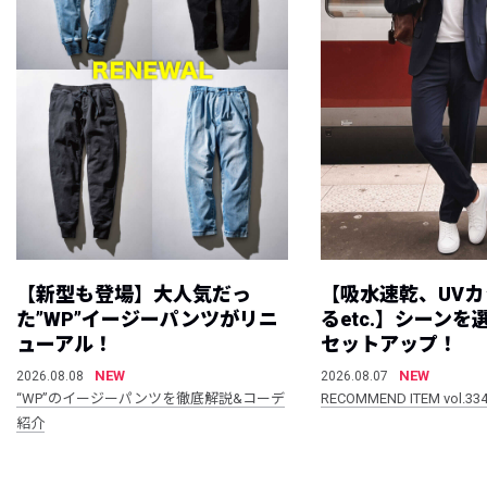
【新型も登場】大人気だっ
【吸水速乾、UV
た”WP”イージーパンツがリニ
るetc.】シーン
ューアル！
セットアップ！
NEW
NEW
2026.08.08
2026.08.07
“WP”のイージーパンツを徹底解説&コーデ
RECOMMEND ITEM vol.33
紹介