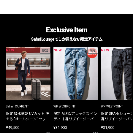
Exclusive Item
Safari Loungeでしか買えない限定アイテム
NEW
NEW
NEW
限定
限定
Safari CURRENT
WP WESTPOINT
WP WESTPOINT
限定 吸水速乾 UVカット 洗
限定 ALEX/アレックス イン
限定 SEAN/ショー
える "オールシーン" セット
ディゴ 裾リブイージーパン
裾リブイージーパン
アップ
ツ
¥49,500
¥31,900
¥31,900