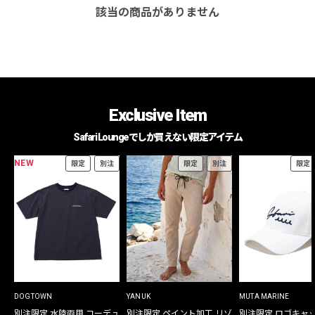
該当の商品がありません
Exclusive Item
Safari Loungeでしか買えない限定アイテム
NEW
限定
別注
限定
別注
限定
DOGTOWN
YANUK
MUTA MARINE
別注限定 水陸両用 コーデュ
別注限定 ペイント加工 リゾ
別注限定 ロゴキャ