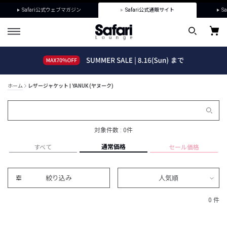
Safari公式ウェブマガジン
Safari公式通販サイト
Sa
ホーム
レザージャケット | YANUK (ヤヌーク)
対象件数 : 0件
通常価格
すべて
セール価格
絞り込み
人気順
0 件