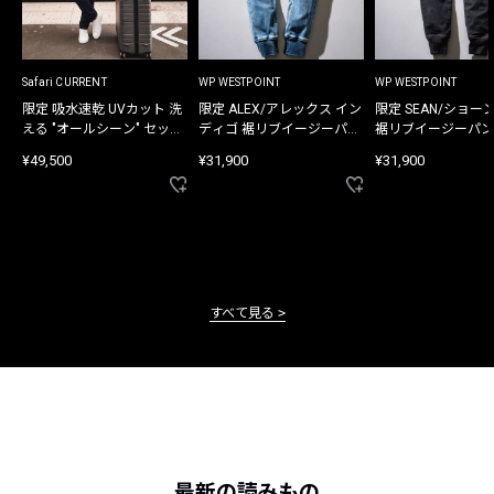
Safari CURRENT
WP WESTPOINT
WP WESTPOINT
限定 吸水速乾 UVカット 洗
限定 ALEX/アレックス イン
限定 SEAN/ショー
える "オールシーン" セット
ディゴ 裾リブイージーパン
裾リブイージーパン
アップ
ツ
¥49,500
¥31,900
¥31,900
すべて見る
最新の読みもの