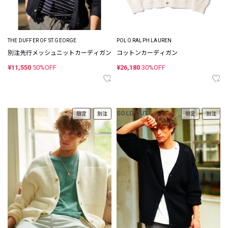
THE DUFFER OF ST.GEORGE
POLO RALPH LAUREN
別注先行メッシュニットカーディガン
コットンカーディガン
¥11,550
50%OFF
¥26,180
30%OFF
SOLD OUT
限定
別注
限定
別注