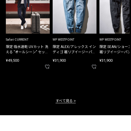
Safari CURRENT
WP WESTPOINT
WP WESTPOINT
限定 吸水速乾 UVカット 洗
限定 ALEX/アレックス イン
限定 SEAN/ショー
える "オールシーン" セット
ディゴ 裾リブイージーパン
裾リブイージーパン
アップ
ツ
¥49,500
¥31,900
¥31,900
すべて見る