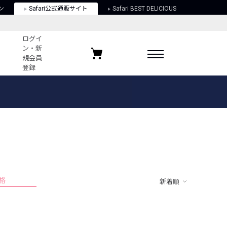
ン
Safari公式通販サイト
Safari BEST DELICIOUS
ログイ
ン・新
規会員
登録
ログイン・新規会員登録
お気に入りアイテム
ガイド
お気に入りブランド
お気に入り記事
最近チェックしたアイテム
格
新着順
ポリシー
関する法律