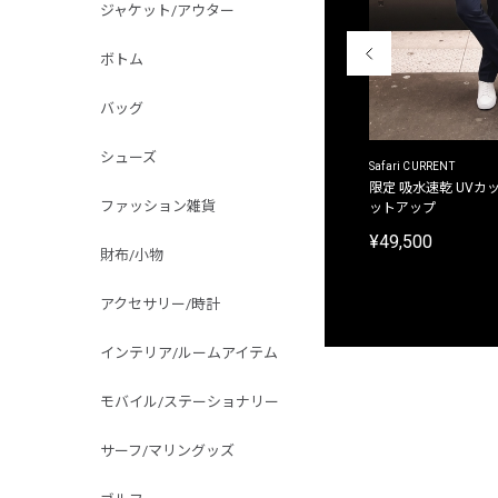
ジャケット/アウター
ボトム
バッグ
シューズ
ACANTHUS
Safari CURRENT
別注限定 フード付き チェックシャツジャケット
限定 吸水速乾 UVカッ
ファッション雑貨
ットアップ
¥31,900
¥49,500
財布/小物
アクセサリー/時計
インテリア/ルームアイテム
モバイル/ステーショナリー
サーフ/マリングッズ