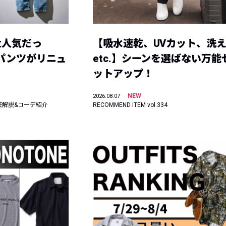
大人気だっ
【吸水速乾、UVカット、洗
ーパンツがリニュ
etc.】シーンを選ばない万能
ットアップ！
NEW
2026.08.07
底解説&コーデ紹介
RECOMMEND ITEM vol.334