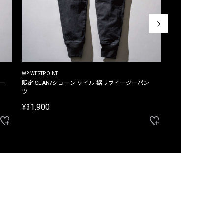
WP WESTPOINT
WP WESTPOINT
ジー
限定 SEAN/ショーン ツイル 裾リブイージーパン
限定 DAVID/デイヴィッド インデ
ツ
イージーパンツ
¥31,900
¥33,000