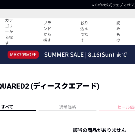
Safari公式ウェブマガジ
カテ
ブラ
絞り
読
ゴリ
ンド
込ん
み
ーか
から
で探
も
ら探
探す
す
の
す
読みもの
ガイド
ー
すべての記事
ショッピング
2026年のイチオシTシャツ！
初めての方
“WP”のイージーパンツを徹底解説&コ
Club Safari
ーデ紹介
UARED2 (ディースクエアード)
よくある質問
HOTなコーデ TOP20
会社概要
ディネート
新ブランドご紹介！
会員利用規約
すべて
通常価格
セール価
人気記事ランキング
プライバシー
バイヤーズ レコメンド
特定商取引に
今週の別注アイテム
該当の商品がありません
ウィークリーコーデ