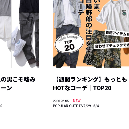
人の男こそ嗜み
【週間ランキング】もっとも
トーン
HOTなコーデ｜TOP20
NEW
2026.08.05
40
POPULAR OUTFITS 7/29~8/4