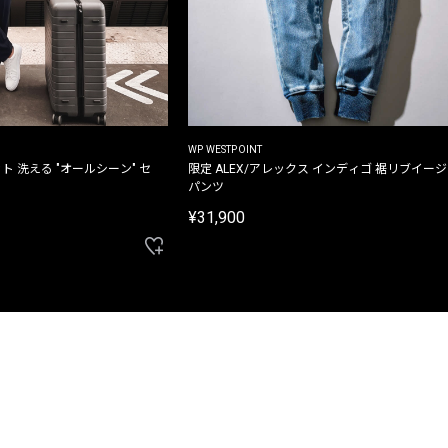
WP WESTPOINT
ト 洗える "オールシーン" セ
限定 ALEX/アレックス インディゴ 裾リブイー
パンツ
¥31,900