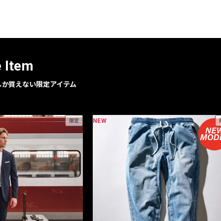
レコメンドアイテム
ピックアップアイテム
フォーカスブランド
セールおすすめアイテム
e Item
人気アイテム TOP 15
geでしか買えない限定アイテム
NEW
限定