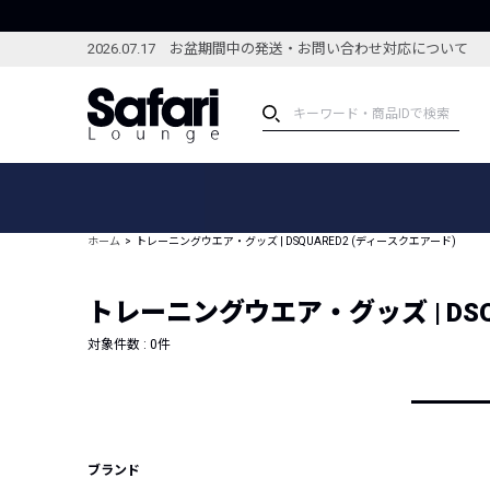
2026.07.17 お盆期間中の発送・お問い合わせ対応について
アイテム
スペシャル
カテゴリーから探す
スペシャルフィーチャ
ホーム
トレーニングウエア・グッズ | DSQUARED2 (ディースクエアード)
ブランドから探す
特集記事
絞り込んで探す
トレーニングウエア・グッズ | DSQ
新着アイテム
コーディネート
編集部のおすすめアイテム
対象件数 :
0
件
編集部のおすすめコー
ランキング
雑誌・カタログ掲載アイテム
セール
ブランド