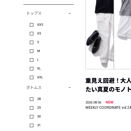
トップス
XXS
XS
S
M
L
XL
XXL
重見え回避！大
ボトムス
たい真夏のモノ
28
NEW
2026.08.06
WEEKLY COORDINATE vol.2
29
30
31