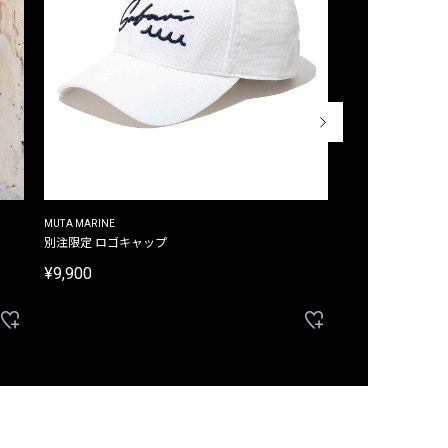
MUTA MARINE
CROSSLEY
ム
別注限定 ロゴキャップ
別注限定 ノースリ
¥9,900
¥8,580
40%OFF