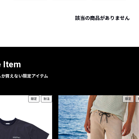
レコメンドアイテム
ピックアップアイテム
該当の商品がありません
フォーカスブランド
セールおすすめアイテム
人気アイテム TOP 15
e Item
geでしか買えない限定アイテム
限定
別注
限定