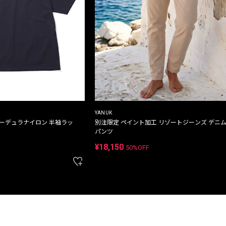
YANUK
コーデュラナイロン 半袖ラッ
別注限定 ペイント加工 リゾートジーンズ デニ
パンツ
¥18,150
50%OFF