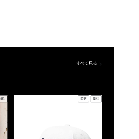
すべて見る
別注
限定
別注