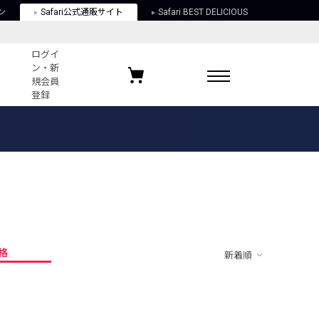
ン
Safari公式通販サイト
Safari BEST DELICIOUS
ログイ
ン・新
規会員
登録
ログイン・新規会員登録
お気に入りアイテム
ガイド
お気に入りブランド
お気に入り記事
最近チェックしたアイテム
格
新着順
ポリシー
関する法律