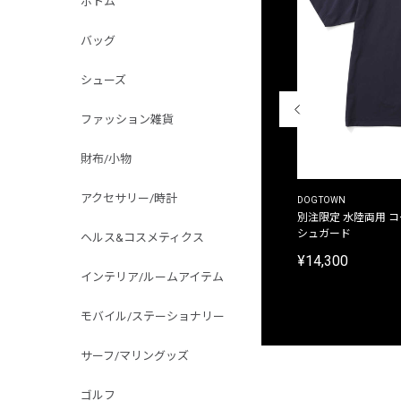
ボトム
バッグ
シューズ
ファッション雑貨
財布/小物
アクセサリー/時計
THE DUFFER OF ST.GEORGE
DOGTOWN
別注限定 ピグメントダイ バックプリント サーフ
別注限定 水陸両用 
プリントTシャツ
シュガード
ヘルス&コスメティクス
¥9,900
¥14,300
インテリア/ルームアイテム
モバイル/ステーショナリー
サーフ/マリングッズ
ゴルフ