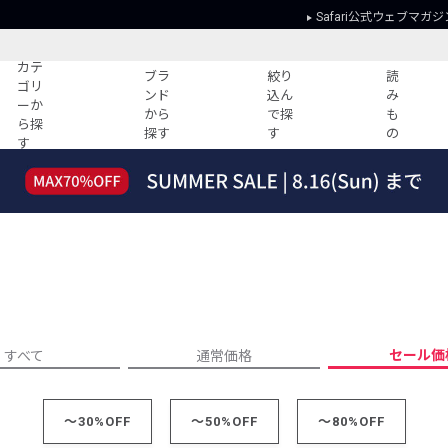
Safari公式ウェブマガジ
カテ
ブラ
絞り
読
ゴリ
ンド
込ん
み
ーか
から
で探
も
ら探
探す
す
の
す
読みもの
ガイド
ー
すべての記事
ショッピング
2026年のイチオシTシャツ！
初めての方
“WP”のイージーパンツを徹底解説&コ
Club Safari
ーデ紹介
よくある質問
HOTなコーデ TOP20
会社概要
ディネート
新ブランドご紹介！
会員利用規約
セール価
すべて
通常価格
人気記事ランキング
プライバシー
バイヤーズ レコメンド
特定商取引に
今週の別注アイテム
～30%OFF
～50%OFF
～80%OFF
ウィークリーコーデ