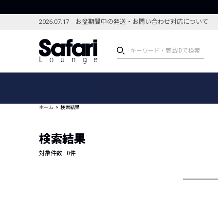
2026.07.17 お盆期間中の発送・お問い合わせ対応について
アイテム
スペシャル
カテゴリーから探す
スペシャルフィーチャ
ホーム
検索結果
ブランドから探す
特集記事
絞り込んで探す
検索結果
新着アイテム
コーディネート
編集部のおすすめアイテム
対象件数 :
0
件
編集部のおすすめコー
ランキング
雑誌・カタログ掲載アイテム
セール