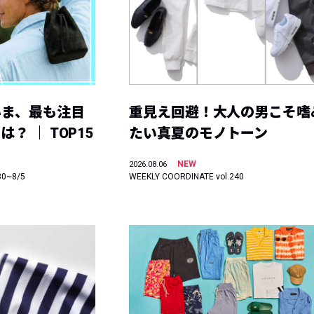
いま、最も注目
重見え回避！大人の男こそ嗜
？ ｜ TOP15
たい真夏のモノトーン
NEW
2026.08.06
30~8/5
WEEKLY COORDINATE vol.240